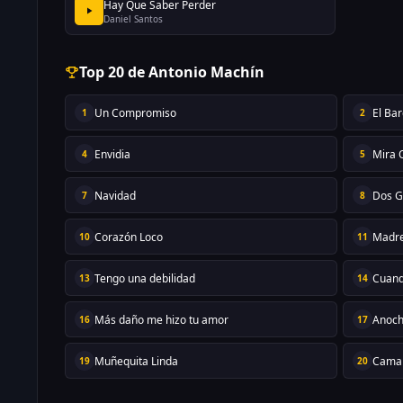
Hay Que Saber Perder
Daniel Santos
Top 20 de Antonio Machín
Un Compromiso
El Ba
1
2
Envidia
Mira 
4
5
Navidad
Dos G
7
8
Corazón Loco
Madre
10
11
Tengo una debilidad
Cuand
13
14
Más daño me hizo tu amor
Anoch
16
17
Muñequita Linda
Camar
19
20