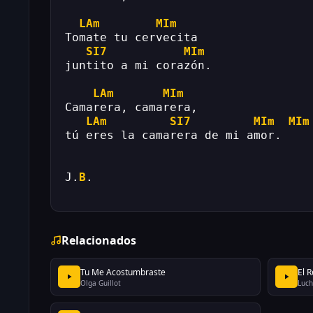
LAm
MIm
Tomate tu cervecita
SI7
MIm
juntito a mi corazón.
LAm
MIm
Camarera, camarera,
LAm
SI7
MIm
MIm
tú eres la camarera de mi amor.
J.
B
.
Relacionados
Tu Me Acostumbraste
El R
Olga Guillot
Luch