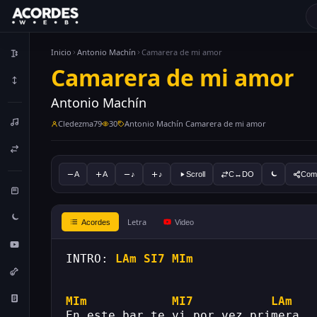
Inicio
Antonio Machín
Camarera de mi amor
Camarera de mi amor
Antonio Machín
Cledezma79
30
Antonio Machín Camarera de mi amor
A
A
♪
♪
Scroll
C↔DO
Comp
Letra
Acordes
Video
INTRO: 
LAm
SI7
MIm
                 
MIm
MI7
LAm
En este bar te vi por vez primera,