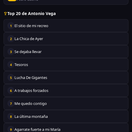
Top 20 de Antonio Vega
El sitio de mi recreo
1
La Chica de Ayer
2
Se dejaba llevar
3
Tesoros
4
Lucha De Gigantes
5
A trabajos forzados
6
Me quedo contigo
7
La última montaña
8
Agarrate fuerte a mi María
9