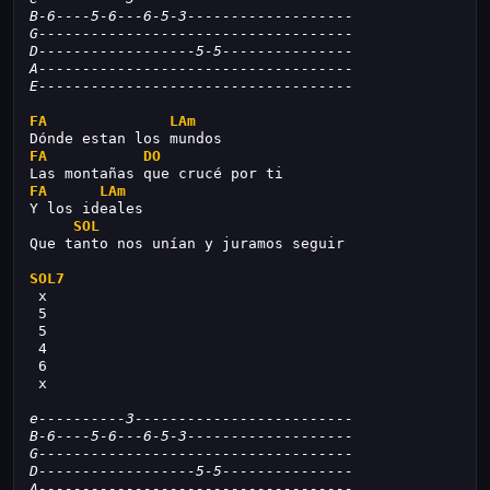
B-6----5-6---6-5-3-------------------
G------------------------------------
D------------------5-5---------------
A------------------------------------
E------------------------------------
FA
LAm
Dónde estan los mundos
FA
DO
Las montañas que crucé por ti
FA
LAm
Y los ideales
SOL
Que tanto nos unían y juramos seguir
SOL7
 x
 5
 5
 4
 6
 x
e----------3-------------------------
B-6----5-6---6-5-3-------------------
G------------------------------------
D------------------5-5---------------
A------------------------------------