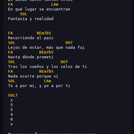
FA
LAm
En qué lugar se encuentran
SOL
Fantasía y realidad
FA
REm7b5
Recorriendo el país
SOL
DO7
Lejos de estar, más que nada fui
FA
REm7b5
Hasta dónde prometí
SOL
DO7
Tras los sueños y los celos de ti
FA
REm7b5
Nada ocurre porque sí
SOL
LAm
Tú a por mí, y yo a por ti
SOL7
 x
 5
 5
 4
 6
 x
e----------3-------------------------