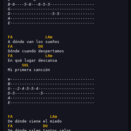
B-6----5-6---6-5-3-------------------
G------------------------------------
D------------------5-5---------------
A------------------------------------
E------------------------------------
FA
LAm
A dónde van los sueños
FA
DO
Dónde cuando despertamos
FA
LAm
En qué lugar descansa
SOL
Mi primera canción
e------------------------------------
B------------------------------------
G---2-4-5-5-4------------------------
D-5-----------5----------------------
A------------------------------------
E------------------------------------
FA
LAm
De dónde viene el miedo
FA
DO
De dónde salen tantos celos