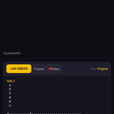
jcataa
493
ACORDES
Letra
Video
Tono:
Original
SOL7
 x
 5
 5
 4
 6
 x
e----------3-------------------------