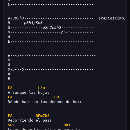
E------------------------------------
e-3p5h3------------------------------  (rapidisimo)
B------p5h3p5h3----------------------
G--------------p5h3p5h3--------------
D----------------------p5-5----------
A------------------------------------
E------------------------------------
e---7---7-----------------------------
B------------------------------------
G------------------------------------
D-5---5------------------------------
A------------------------------------
E------------------------------------
FA
LAm
Arranqué las hojas
FA
DO
Dónde habitan los deseos de huir
FA
REm7b5
Recorriendo el país
SOL
DO7
Lejos de estar, más que nada fui