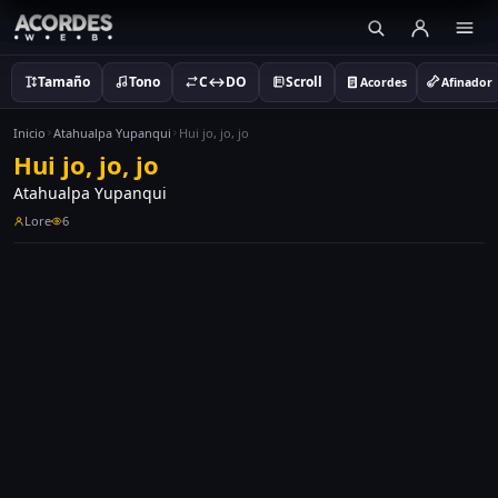
Tamaño
Tono
C↔DO
Scroll
Acordes
Afinador
Inicio
Atahualpa Yupanqui
Hui jo, jo, jo
Hui jo, jo, jo
Atahualpa Yupanqui
Lore
6