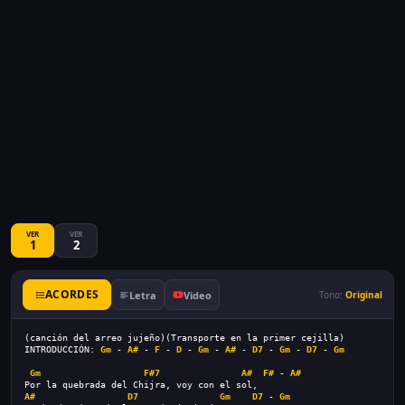
VER
VER
1
2
ACORDES
Letra
Video
Tono:
Original
(canción del arreo jujeño)(Transporte en la primer cejilla)
INTRODUCCIÓN: 
Gm
 - 
A#
 - 
F
 - 
D
 - 
Gm
 - 
A#
 - 
D7
 - 
Gm
 - 
D7
 - 
Gm
Gm
F#7
A#
F#
 - 
A#
Por la quebrada del Chijra, voy con el sol,
A#
D7
Gm
D7
 - 
Gm