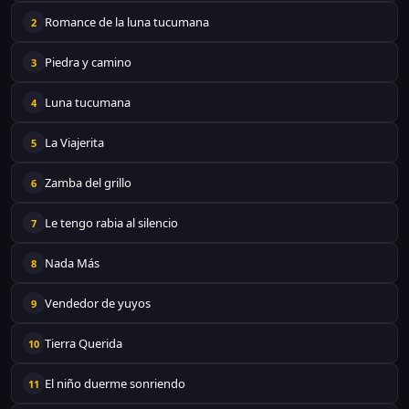
Romance de la luna tucumana
2
Piedra y camino
3
Luna tucumana
4
La Viajerita
5
Zamba del grillo
6
Le tengo rabia al silencio
7
Nada Más
8
Vendedor de yuyos
9
Tierra Querida
10
El niño duerme sonriendo
11