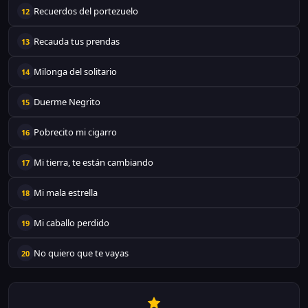
Recuerdos del portezuelo
12
Recauda tus prendas
13
Milonga del solitario
14
Duerme Negrito
15
Pobrecito mi cigarro
16
Mi tierra, te están cambiando
17
Mi mala estrella
18
Mi caballo perdido
19
No quiero que te vayas
20