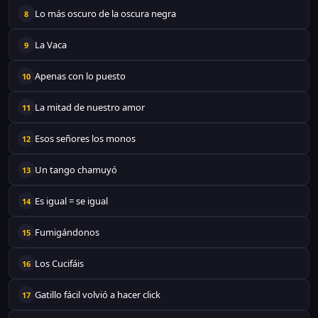
Lo más oscuro de la oscura negra
8
La Vaca
9
Apenas con lo puesto
10
La mitad de nuestro amor
11
Esos señores los monos
12
Un tango chamuyó
13
Es igual = se igual
14
Fumigándonos
15
Los Cucifáis
16
Gatillo fácil volvió a hacer click
17