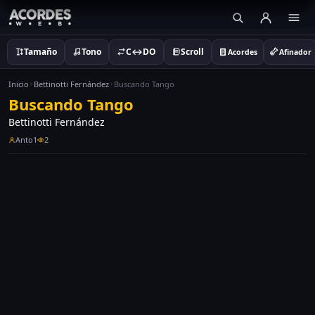
Tamaño
Tono
C↔DO
Scroll
Acordes
Afinador
Inicio
Bettinotti Fernández
Buscando Tango
Buscando Tango
Bettinotti Fernández
Anto1
2