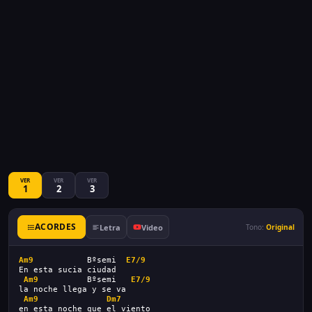
VER
VER
VER
1
2
3
ACORDES
Letra
Video
Tono:
Original
Am9
           Bºsemi  
E7/9
En esta sucia ciudad
Am9
          Bºsemi   
E7/9
la noche llega y se va
Am9
Dm7
en esta noche que el viento