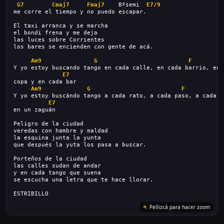
G7
Cmaj7
Fmaj7
    Bºsemi  
E7/9
me corre el tiempo y no puedo escapar.
El taxi arranca y se marcha
el bondi frena y me deja
las luces sobre Corrientes
los bares se encienden con gente de acá.
Am9
G
F
Y yo estoy buscando tango en cada calle, en cada barrio, en 
E7
copa y en cada bar
Am9
G
F
Y yo estoy buscándo tango a cada rato, a cada paso, a cada l
E7
en un zaguán
Peligro de la ciudad
veredas con hambre y maldad
la esquina junta la yunta
que después la yuta los pasa a buscar.
Porteños de la ciudad
las calles sudan de andar
y en cada tango que suena
se escucha una letra que te hace llorar.
ESTRIBILLO
Pellizcá para hacer zoom