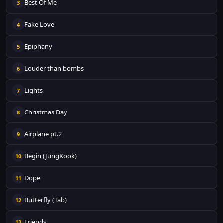
Best Of Me
3
Fake Love
4
Epiphany
5
Louder than bombs
6
Lights
7
Christmas Day
8
Airplane pt.2
9
Begin (JungKook)
10
Dope
11
Butterfly (Tab)
12
Friends
13