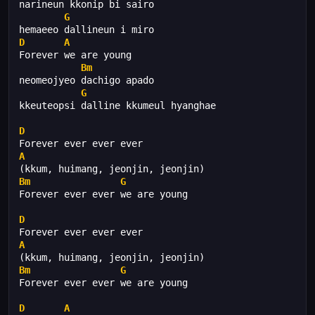
narineun kkonip bi sairo 
G
hemaeeo dallineun i miro
D
A
Forever we are young
Bm
neomeojyeo dachigo apado 
G
kkeuteopsi dalline kkumeul hyanghae
D
Forever ever ever ever
A
(kkum, huimang, jeonjin, jeonjin)
Bm
G
Forever ever ever we are young
D
Forever ever ever ever
A
(kkum, huimang, jeonjin, jeonjin)
Bm
G
Forever ever ever we are young
D
A