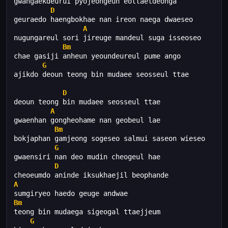
gwangaekdeurui pyojeongeun eottaetdeonga
D
geuraedo haengbokhae nan ireon naega dwaeseo
A
nugungareul sori jireuge mandeul suga isseoseo
Bm
chae gasiji anheun yeoundeureul pume ango
G
ajikdo deoun teong bin mudaee seosseul ttae
D
deoun teong bin mudaee seosseul ttae
A
gwaenhan gongheohame nan geobeul lae
Bm
bokjaphan gamjeong sogeseo salmui saseon wieseo
G
gwaensiri nan deo mudin cheogeul hae
D
cheoeumdo aninde iksukhaejil beophande
A
sumgiryeo haedo geuge andwae
Bm
teong bin mudaega sigeogal ttaejjeum
G