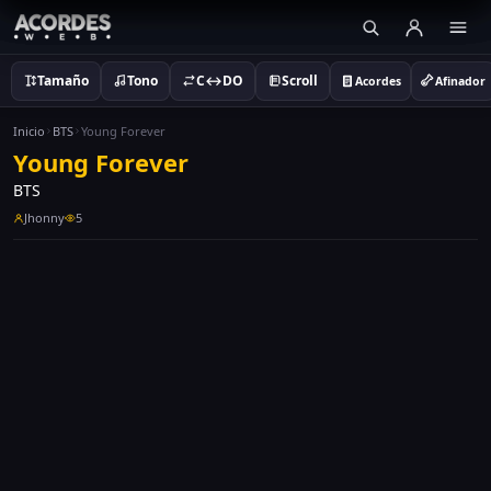
Tamaño
Tono
C↔DO
Scroll
Acordes
Afinador
Inicio
BTS
Young Forever
Young Forever
BTS
Jhonny
5