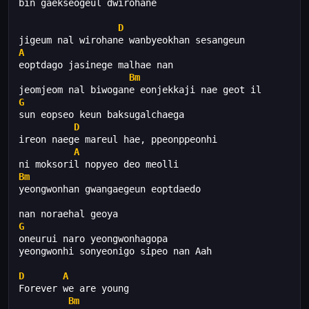
bin gaekseogeul dwirohane
D
jigeum nal wirohane wanbyeokhan sesangeun
A
eoptdago jasinege malhae nan
Bm
jeomjeom nal biwogane eonjekkaji nae geot il
G
sun eopseo keun baksugalchaega
D
ireon naege mareul hae, ppeonppeonhi
A
ni moksoril nopyeo deo meolli
Bm
yeongwonhan gwangaegeun eoptdaedo
nan noraehal geoya
G
oneurui naro yeongwonhagopa
yeongwonhi sonyeonigo sipeo nan Aah
D
A
Forever we are young
Bm