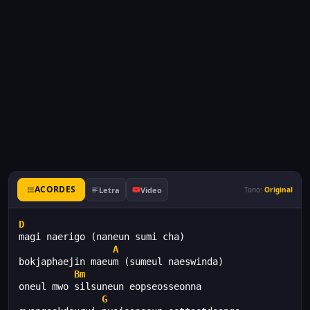
ACORDES
Letra
Video
Tono:
Original
D
magi naerigo (naneun sumi cha)
A
bokjaphaejin maeum (sumeul naeswinda)
Bm
oneul mwo silsuneun eopseosseonna
G