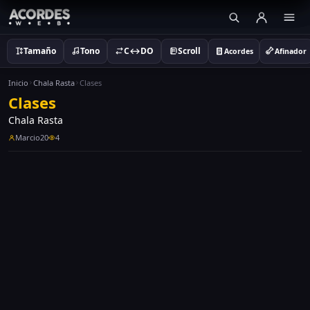
Tamaño
Tono
C↔DO
Scroll
Acordes
Afinador
Inicio
Chala Rasta
Clases
Clases
Chala Rasta
Marcio20
4