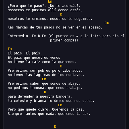
Em
¿Pero que te pasó?. ¿No te acordás?.
Nosotros te pusimos allí donde estás,
D
nosotros te creímos, nosotros te seguimos,
Em
las marcas de tus pasos no se ven en el abismo.
Intermedio: Em D Em (el punteo es = q la intro pero sin el
                     primer compas)
Em
El país. El país.
El país que nosotros vemos
no tiene la raíz como la queremos.
D
Preferimos ser pobres pero liberados,
no tener las lágrimas de los esclavos.
Em
Preferimos saber que somos de abajo,
no pedimos limosna, queremos trabajo,
D
para defender a nuestra bandera,
la celeste y blanca lo único que nos queda.
Em
Pero que quede claro: Queremos la paz.
Siempre, antes que nada, queremos la paz.
D