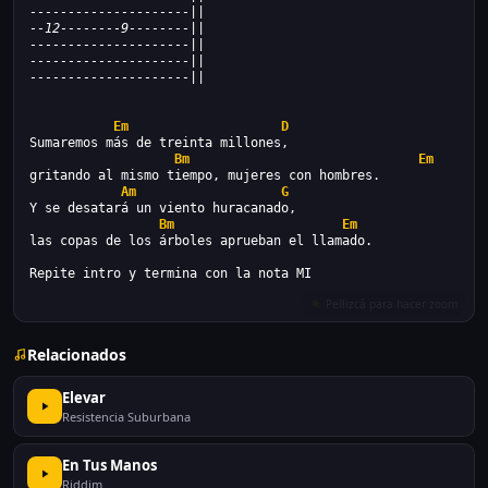
---------------------||
--12--------9--------||
---------------------||
---------------------||
---------------------||
Em
D
Sumaremos más de treinta millones,
Bm
Em
gritando al mismo tiempo, mujeres con hombres.
Am
G
Y se desatará un viento huracanado,
Bm
Em
las copas de los árboles aprueban el llamado.
Repite intro y termina con la nota MI
Relacionados
Elevar
Resistencia Suburbana
En Tus Manos
Riddim