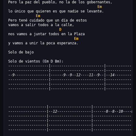
Pero la paz del pueblo, no la de los gobernantes,
Em
lo único que quieren es que nadie se levante.
Em
Pero tené cuidado que un día de estos
vamos a salir todos a la calle,
D
nos vamos a juntar todos en la Plaza
Em
y vamos a unir la poca esperanza.
Solo de bajo
Solo de vientos (Em D Bm):
-------------------|-------------------------|--------------
-------------------|-------------------------|--------------
--9----------------|------9--9--12----11--9--|--14----------
-------------------|-------------------------|--------------
-------------------|-------------------------|--------------
-------------------|-------------------------|--------------
------------------|--------------------|--------------------
------------------|--12----------------|------8--8--10----8-
------------------|--------------------|--------------------
------------------|--------------------|--------------------
------------------|--------------------|--------------------
------------------|--------------------|--------------------