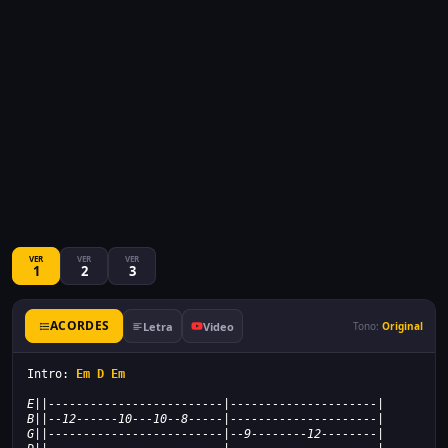
VER
VER
VER
1
2
3
ACORDES
Letra
Video
Tono:
Original
Intro: 
Em
D
Em
E||-------------------------|---------------------|
B||--12------10---10--8-----|---------------------|
G||-------------------------|--9--------12--------|