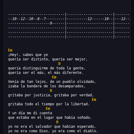
---------------------------|----------------------|---------
--10--12--10--8--7---------|----------12------10--|---12--15
--------------------9------|----------------------|---------
---------------------------|----------------------|---------
---------------------------|----------------------|---------
---------------------------|----------------------|---------
Em
¡Hey!, sabes que yo
quería ser distinto, quería ser mejor,
D
quería distinguirme de toda la gente,
quería ser el más, el más diferente.
Em
Venía de tan lejos, de un pueblo olvidado,
izaba la bandera de los desamparados,
D
gritaba por justicia, gritaba por verdad,
Em
gritaba todo el tiempo por la libertad.
Em
Y un día me di cuenta
que estaba en el lugar que había soñado,
D
yo no era el salvador que habían esperado,
yo no era como Dios, yo era como el diablo.