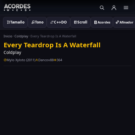
Tamaño
Tono
C↔DO
Scroll
Acordes
Afinador
Inicio
Coldplay
Every Teardrop Is A Waterfall
Every Teardrop Is A Waterfall
Coldplay
Mylo Xyloto (2011)
Dancov88
364