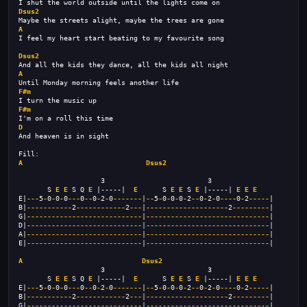
I shut the world outside until the lights come on
Dsus2
Maybe the streets alight, maybe the trees are gone
A
I feel my heart start beating to my favourite song
Dsus2
And all the kids they dance, all the kids all night
A
Until Monday morning feels another life
F#m
I turn the music up
F#m
I'm on a roll this time
D
And heaven is in sight
Fill:
A
Dsus2
                    3                         3
       S 
E
E
 S Q 
E
 |-----|  
E
      S 
E
E
 S 
E
 |-----| 
E
E
E
E|
---
5
-
0
-
0
-
0
---
0
--
0
-
2
-
0
-------
|
--
5
-
0
-
0
-
0
-
2
--
0
-
2
-
0
----
0
-
2
-----
|
B|
-----------
2
------------
2
---
|
--------------------
2
---------
|
G|
----------------------------
|
------------------------------
|
D|
----------------------------
|
------------------------------
|
A|
----------------------------
|
------------------------------
|
E|
----------------------------
|
------------------------------
|
A
Dsus2
                    3                         3
       S 
E
E
 S Q 
E
 |-----|  
E
      S 
E
E
 S 
E
 |-----| 
E
E
E
E|
---
5
-
0
-
0
-
0
---
0
--
0
-
2
-
0
-------
|
--
5
-
0
-
0
-
0
-
2
--
0
-
2
-
0
----
0
-
2
-----
|
B|
-----------
2
------------
2
---
|
--------------------
2
---------
|
G|
----------------------------
|
------------------------------
|