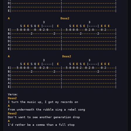
D|
----------------------------
|
------------------------------
|
A|
----------------------------
|
------------------------------
|
E|
----------------------------
|
------------------------------
|
A
Dsus2
                    3                         3
       S 
E
E
 S Q 
E
 |-----|  
E
      S 
E
E
 S 
E
 |-----| 
E
E
E
E|
---
5
-
0
-
0
-
0
---
0
--
0
-
2
-
0
-------
|
--
5
-
0
-
0
-
0
----
0
-
2
-
0
----
0
-
2
-----
|
B|
-----------
2
------------
2
---
|
----------
2
---------
2
---------
|
G|
----------------------------
|
------------------------------
|
D|
----------------------------
|
------------------------------
|
A|
----------------------------
|
------------------------------
|
E|
----------------------------
|
------------------------------
|
A
Dsus2
                    3                         3
       S 
E
E
 S Q 
E
 |-----|  
E
      S 
E
E
 S 
E
 |-----| 
E
E
E
E|
---
5
-
0
-
0
-
0
---
0
--
0
-
2
-
0
-------
|
--
5
-
0
-
0
-
0
-
2
--
0
-
2
-
0
----
0
-
2
-----
|
B|
-----------
2
------------
2
---
|
--------------------
2
---------
|
G|
----------------------------
|
------------------------------
|
D|
----------------------------
|
------------------------------
|
A|
----------------------------
|
------------------------------
|
E|
----------------------------
|
------------------------------
|
Verse:
Dsus2
I turn the music up, I got my records on
A
From underneath the rubble sing a rebel song
Dsus2
Don't want to see another generation drop
A
I'd rather be a comma than a full stop