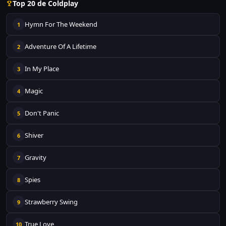
Top 20 de Coldplay
Hymn For The Weekend
1
Adventure Of A Lifetime
2
In My Place
3
Magic
4
Don't Panic
5
Shiver
6
Gravity
7
Spies
8
Strawberry Swing
9
True Love
10