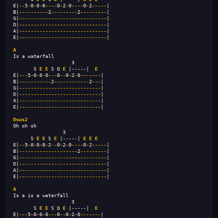
E|
--
5
-
0
-
0
-
0
----
0
-
2
-
0
----
0
-
2
-----
|
B|
----------
2
---------
2
---------
|
G|
------------------------------
|
D|
------------------------------
|
A|
------------------------------
|
E|
------------------------------
|
A
Is a waterfall
                    3
       S 
E
E
 S Q 
E
 |-----|  
E
E|
---
5
-
0
-
0
-
0
---
0
--
0
-
2
-
0
-------
|
B|
-----------
2
------------
2
---
|
G|
----------------------------
|
D|
----------------------------
|
A|
----------------------------
|
E|
----------------------------
|
Dsus2
Oh oh oh
                 3
      S 
E
E
 S 
E
 |-----| 
E
E
E
E|
--
5
-
0
-
0
-
0
-
2
--
0
-
2
-
0
----
0
-
2
-----
|
B|
--------------------
2
---------
|
G|
------------------------------
|
D|
------------------------------
|
A|
------------------------------
|
E|
------------------------------
|
A
Is a is a waterfall
                    3
       S 
E
E
 S Q 
E
 |-----|  
E
E|
---
5
-
0
-
0
-
0
---
0
--
0
-
2
-
0
-------
|