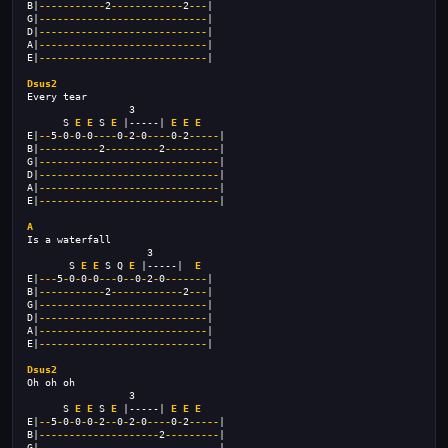
B|
-----------
2
------------
2
---
|
G|
----------------------------
|
D|
----------------------------
|
A|
----------------------------
|
E|
----------------------------
|
Dsus2
Every tear
                 3
      S 
E
E
 S 
E
 |-----| 
E
E
E
E|
--
5
-
0
-
0
-
0
----
0
-
2
-
0
----
0
-
2
-----
|
B|
----------
2
---------
2
---------
|
G|
------------------------------
|
D|
------------------------------
|
A|
------------------------------
|
E|
------------------------------
|
A
Is a waterfall
                    3
       S 
E
E
 S Q 
E
 |-----|  
E
E|
---
5
-
0
-
0
-
0
---
0
--
0
-
2
-
0
-------
|
B|
-----------
2
------------
2
---
|
G|
----------------------------
|
D|
----------------------------
|
A|
----------------------------
|
E|
----------------------------
|
Dsus2
Oh oh oh
                 3
      S 
E
E
 S 
E
 |-----| 
E
E
E
E|
--
5
-
0
-
0
-
0
-
2
--
0
-
2
-
0
----
0
-
2
-----
|
B|
--------------------
2
---------
|
G|
------------------------------
|