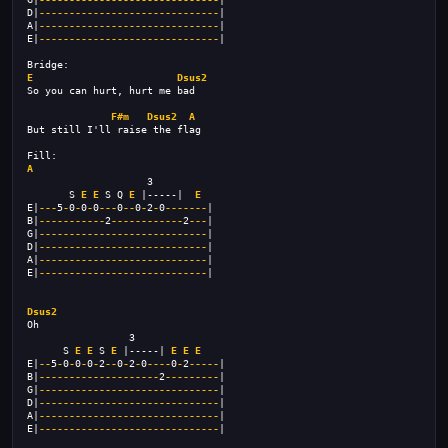
D|
------------------------------
|
A|
------------------------------
|
E|
------------------------------
|
Bridge:
E
Dsus2
So you can hurt, hurt me bad
F#m
Dsus2
A
But still I'll raise the flag
Fill:
A
                    3
       S 
E
E
 S Q 
E
 |-----|  
E
E|
---
5
-
0
-
0
-
0
---
0
--
0
-
2
-
0
-------
|
B|
-----------
2
------------
2
---
|
G|
----------------------------
|
D|
----------------------------
|
A|
----------------------------
|
E|
----------------------------
|
Dsus2
Oh
                 3
      S 
E
E
 S 
E
 |-----| 
E
E
E
E|
--
5
-
0
-
0
-
0
-
2
--
0
-
2
-
0
----
0
-
2
-----
|
B|
--------------------
2
---------
|
G|
------------------------------
|
D|
------------------------------
|
A|
------------------------------
|
E|
------------------------------
|