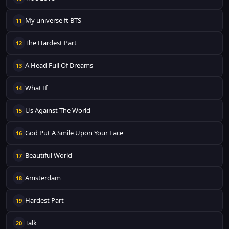
My universe ft BTS
11
The Hardest Part
12
A Head Full Of Dreams
13
What If
14
Us Against The World
15
God Put A Smile Upon Your Face
16
Beautiful World
17
Amsterdam
18
Hardest Part
19
Talk
20