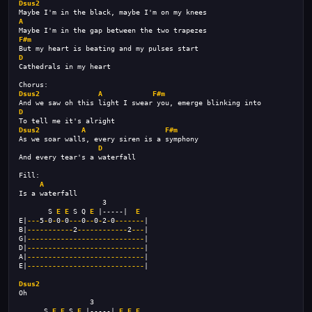
Dsus2
Maybe I'm in the black, maybe I'm on my knees
A
Maybe I'm in the gap between the two trapezes
F#m
But my heart is beating and my pulses start
D
Cathedrals in my heart
Chorus:
Dsus2
A
F#m
And we saw oh this light I swear you, emerge blinking into
D
To tell me it's alright
Dsus2
A
F#m
As we soar walls, every siren is a symphony
D
And every tear's a waterfall
Fill:
A
Is a waterfall
                    3
       S 
E
E
 S Q 
E
 |-----|  
E
E|
---
5
-
0
-
0
-
0
---
0
--
0
-
2
-
0
-------
|
B|
-----------
2
------------
2
---
|
G|
----------------------------
|
D|
----------------------------
|
A|
----------------------------
|
E|
----------------------------
|
Dsus2
Oh
                 3
      S 
E
E
 S 
E
 |-----| 
E
E
E