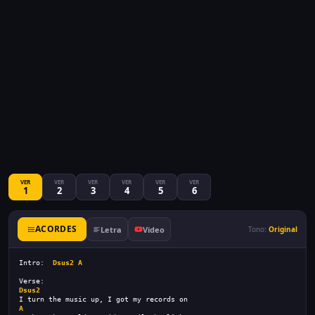
VER
VER
VER
VER
VER
VER
1
2
3
4
5
6
ACORDES
Letra
Video
Tono:
Original
Intro:  
Dsus2
A
Verse:
Dsus2
I turn the music up, I got my records on
A