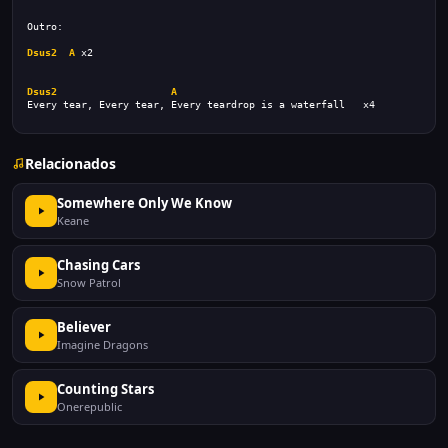
Outro:
Dsus2
A
 x2
Dsus2
A
Every tear, Every tear, Every teardrop is a waterfall   x4
Relacionados
Somewhere Only We Know
Keane
Chasing Cars
Snow Patrol
Believer
Imagine Dragons
Counting Stars
Onerepublic