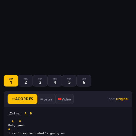
VER
VER
VER
VER
VER
VER
1
2
3
4
5
6
ACORDES
Letra
Video
Tono:
Original
[Intro]  
A
D
A
G
Ooh, yeah
A
I can't explain what's going on