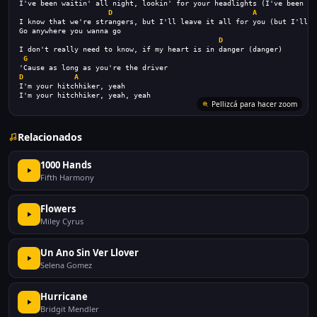
I've been waitin' all night, lookin' for your headlights (I've been wa
D
A
I know that we're strangers, but I'll leave it all for you (but I'll l
Go anywhere you wanna go
D
I don't really need to know, if my heart is in danger (danger)
G
'Cause as long as you're the driver
D
A
I'm your hitchhiker, yeah
I'm your hitchhiker, yeah, yeah
Pellizcá para hacer zoom
Relacionados
1000 Hands
Fifth Harmony
Flowers
Miley Cyrus
Un Ano Sin Ver Llover
Selena Gomez
Hurricane
Bridgit Mendler