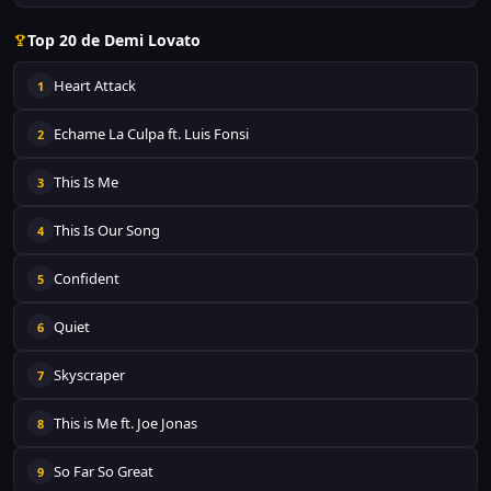
Top 20 de Demi Lovato
Heart Attack
1
Echame La Culpa ft. Luis Fonsi
2
This Is Me
3
This Is Our Song
4
Confident
5
Quiet
6
Skyscraper
7
This is Me ft. Joe Jonas
8
So Far So Great
9