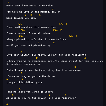
A
Don't even know where we're going
D
You make me live in the moment, oh, oh
G
D
A
Keep driving us, baby
F#m
F#m
E
I was walking down this broken road
F#m
F#m
E
I was stranded, I was all alone
F#m
F#m
E
Always played it safe when it came to love
D
A
Until you came and picked me up
A
I've been waitin' all night, lookin' for your headlights
D
A
I know that we're strangers, but I'll leave it all for you (yes I will
Go anywhere you wanna go
D
I don't really need to know, if my heart is in danger
G
'Cause as long as you're the driver
D
A
I'm your hitchhiker, yeah
A
Take me where you wanna go (baby)
G
D
A
As long as you're the driver, I'm your hitchhiker
A