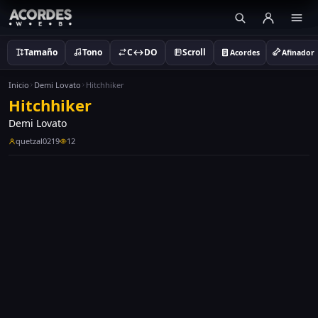
Tamaño
Tono
C↔DO
Scroll
Acordes
Afinador
Inicio
Demi Lovato
Hitchhiker
Hitchhiker
Demi Lovato
quetzal0219
12