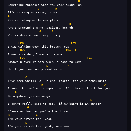
D
Something happened when you came along, oh
G
D
It's driving me crazy, crazy
A
You're taking me to new places
D
And I pretend I'm not anxious, but oh
G
A
You're driving me crazy, crazy
F#m
F#m
E
I was walking down this broken road
F#m
F#m
E
I was stranded, I was all alone
F#m
F#m
E
Always played it safe when it came to love
D
A
Until you came and picked me up
A
I've been waitin' all night, lookin' for your headlights
D
A
I know that we're strangers, but I'll leave it all for you
A
Go anywhere you wanna go
D
I don't really need to know, if my heart is in danger
G
'Cause as long as you're the driver
D
A
I'm your hitchhiker, yeah
D
I'm your hitchhiker, yeah, yeah mmm