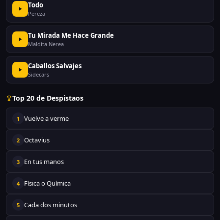
Todo
Pereza
Tu Mirada Me Hace Grande
Maldita Nerea
Caballos Salvajes
Sidecars
Top 20 de Despistaos
Vuelve a verme
1
Octavius
2
En tus manos
3
Física o Química
4
Cada dos minutos
5