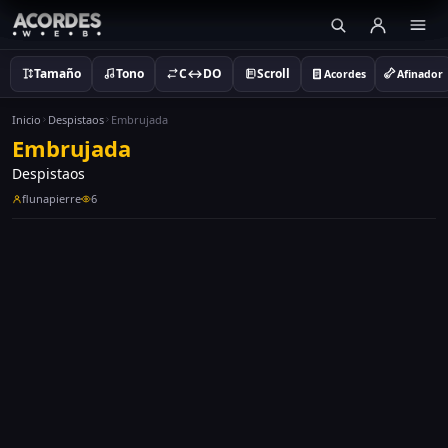
Tamaño
Tono
C↔DO
Scroll
Acordes
Afinador
Inicio
Despistaos
Embrujada
Embrujada
Despistaos
flunapierre
6