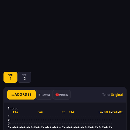
VER
VER
1
2
ACORDES
Letra
Video
Tono:
Original
Intro:
FA#
FA#
RE
FA#
LA
-
SOL#
-
FA#
-
MI
e-----------------------------------------------------------
B-----------------------------------------------------------
G-----------------------------------------------------------
D--4-4-4-4-4-7-6-4-2--4-4-4-4--0--4-4-4-4-4-7-6-4-2-7-6-4-2-