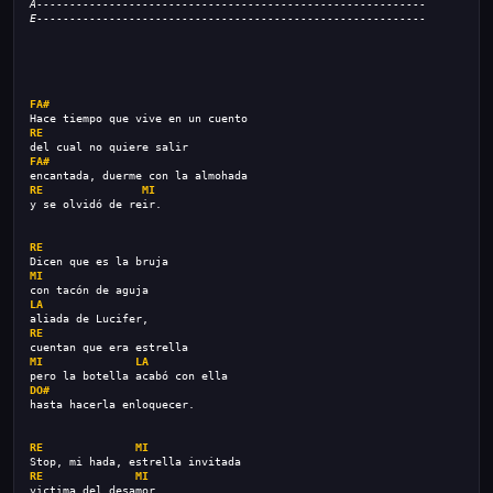
A-----------------------------------------------------------
E-----------------------------------------------------------
FA#
Hace tiempo que vive en un cuento
RE
del cual no quiere salir
FA#
encantada, duerme con la almohada
RE
MI
y se olvidó de reir.
RE
Dicen que es la bruja
MI
con tacón de aguja
LA
aliada de Lucifer,
RE
cuentan que era estrella
MI
LA
pero la botella acabó con ella
DO#
hasta hacerla enloquecer.
RE
MI
Stop, mi hada, estrella invitada
RE
MI
victima del desamor