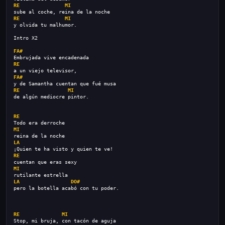
RE
MI
sube al coche, reina de la noche
RE
MI
y olvida tu malhumor.
Intro X2
FA#
Embrujada vive encadenada
RE
a un viejo televisor,
FA#
y de Samantha cuentan que fué musa
RE
MI
de algún mediocre pintor.
RE
Todo era derroche
MI
reina de la noche
LA
¡Quien te ha visto y quien te ve!
RE
cuentan que eras sexy
MI
rutilante estrella
LA
DO#
pero la botella acabó con tu poder.
RE
MI
Stop, mi bruja, con tacón de aguja