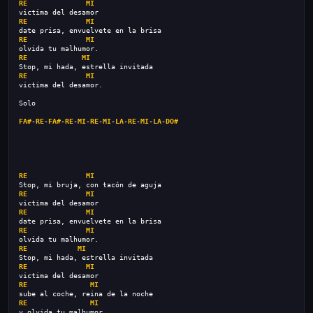
RE
MI
victima del desamor
RE
MI
date prisa, envuelvete en la brisa
RE
MI
olvida tu malhumor.
RE
MI
Stop, mi hada, estrella invitada
RE
MI
victima del desamor.
Solo
FA#
-
RE
-
FA#
-
RE
-
MI
-
RE
-
MI
-
LA
-
RE
-
MI
-
LA
-
DO#
RE
MI
Stop, mi bruja, con tacón de aguja
RE
MI
victima del desamor
RE
MI
date prisa, envuelvete en la brisa
RE
MI
olvida tu malhumor.
RE
MI
Stop, mi hada, estrella invitada
RE
MI
victima del desamor
RE
MI
sube al coche, reina de la noche
RE
MI
y olvida tu malhumor.