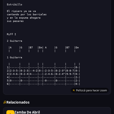
Estribillo
El ripiero ya se va
cantando por los barriales
y en la espuma ahogara
sus pesares
Riff I
2 Guitarra
 |A     |G    |B7   |Em| A     |G     |B7   |Em
 |      |     |     |  |       |      |     |
1 Guitarra
 |      |     |     |  |       |      |     |  |
1|------|-----|-----|--|-------|------|-----|0-|
2|2-3-5-|0-2-3|--4-2|0-|-2-3-5-|0-2-3^|8-8-7|0-|
3|2-4-6-|0-2-4|4----|--|-2-4-6-|0-2-4^|9-9-7|0-|
4|------|-----|-----|--|-------|------|-----|2-|
5|0-----|0----|-----|--|-0-----|0-----|-----|2-|
6|------|-----|-----|--|-------|------|-----|0-|
Relacionados
Zamba De Abril