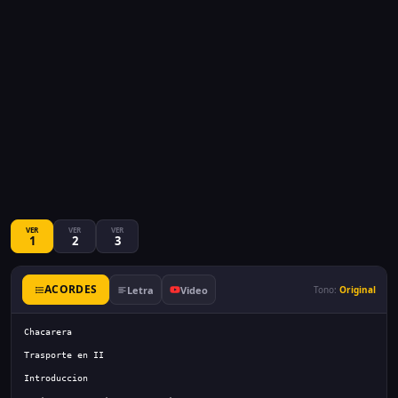
VER
VER
VER
1
2
3
ACORDES
Letra
Video
Tono:
Original
Chacarera
Trasporte en II
Introduccion