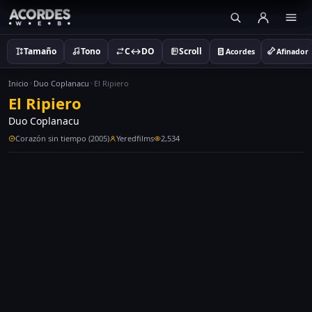
Tamaño
Tono
C↔DO
Scroll
Acordes
Afinador
Inicio
Duo Coplanacu
El Ripiero
El Ripiero
Duo Coplanacu
Corazón sin tiempo (2005)
Yeredfilms
2,534