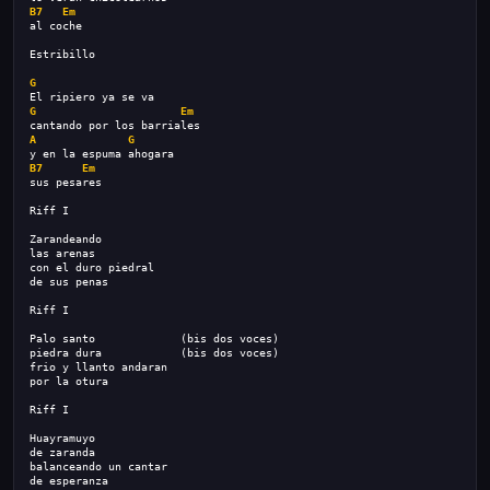
B7
Em
al coche
Estribillo
G
El ripiero ya se va
G
Em
cantando por los barriales
A
G
y en la espuma ahogara
B7
Em
sus pesares
Riff I
Zarandeando
las arenas
con el duro piedral
de sus penas
Riff I
Palo santo             (bis dos voces)
piedra dura            (bis dos voces)
frio y llanto andaran
por la otura
Riff I
Huayramuyo
de zaranda
balanceando un cantar
de esperanza