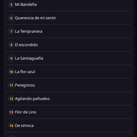
Mi Bandeña
5
Querencia de mi sentir
6
La Tempranera
7
El escondido
8
La Santiagueña
9
La flor azul
10
Peregrinos
11
Agitando pañuelos
12
Flor de Lino
13
De simoca
14