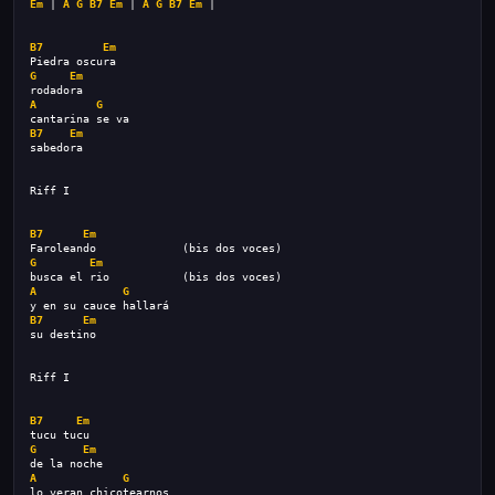
Em
 | 
A
G
B7
Em
 | 
A
G
B7
Em
 |
B7
Em
Piedra oscura
G
Em
rodadora
A
G
cantarina se va
B7
Em
sabedora
Riff I
B7
Em
Faroleando             (bis dos voces)
G
Em
busca el rio           (bis dos voces)
A
G
y en su cauce hallará
B7
Em
su destino
Riff I
B7
Em
tucu tucu
G
Em
de la noche
A
G
lo veran chicotearnos