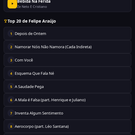
Bebida Na Ferida
Ze Neto E Cristiano
Top 20 de Felipe Araújo
Depois de Ontem
1
Namorar Nóis Não Namora (Cada Indireta)
2
Com Você
3
Esquema Que Fala Né
4
A Saudade Pega
5
A Mala é Falsa (part. Henrique e Juliano)
6
Inventa Algum Sentimento
7
Aerocorpo (part. Léo Santana)
8