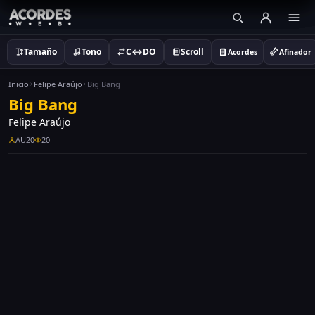
Tamaño
Tono
C↔DO
Scroll
Acordes
Afinador
Inicio
Felipe Araújo
Big Bang
Big Bang
Felipe Araújo
AU20
20