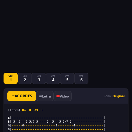
VER
VER
VER
VER
VER
VER
1
2
3
4
5
6
ACORDES
Letra
Video
Tono:
Original
[Intro] 
Bm
D
A9
E
E|
----------------------------------------------------
|
B|
-
5
--
5
---
5
-
5/7
-
5
-----
5
--
5
---
5
-
5/7
-
5
------------------
|
G|
------
6
------------------
6
---------
6
----------------
|
D|
----------------------------------------------------
|