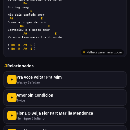
Bm
Foi big bang
D
Nós dois explode amor 
A9
E
Somos a origem de tudo 
Bm
D
Contagiou e o nosso amor 
A9
E
Virou oitava maravilha do mundo
( 
Bm
D
A9
E
 )
( 
Bm
D
A9
E
 )
Relacionados
Pra Voce Voltar Pra Mim
Wesley Safadao
Amor Sin Condicion
Twice
Flor E O Beija Flor Part Marilia Mendonca
Henrique E Juliano