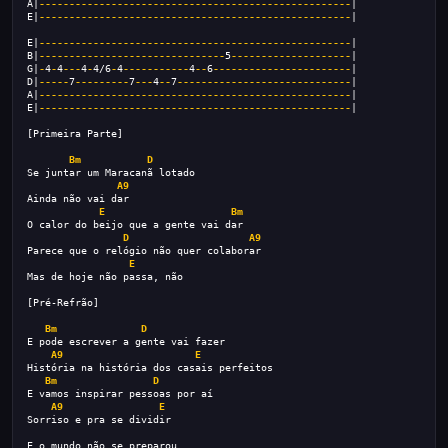
A|
----------------------------------------------------
|
E|
----------------------------------------------------
|
E|
----------------------------------------------------
|
B|
-------------------------------
5
--------------------
|
G|
-
4
-
4
---
4
-
4/6
-
4
-----------
4
--
6
-----------------------
|
D|
-----
7
---------
7
---
4
--
7
-----------------------------
|
A|
----------------------------------------------------
|
E|
----------------------------------------------------
|
[Primeira Parte]
Bm
D
Se juntar um Maracanã lotado 
A9
Ainda não vai dar
E
Bm
O calor do beijo que a gente vai dar
D
A9
Parece que o relógio não quer colaborar
E
Mas de hoje não passa, não
[Pré-Refrão]
Bm
D
E pode escrever a gente vai fazer
A9
E
História na história dos casais perfeitos 
Bm
D
E vamos inspirar pessoas por aí 
A9
E
Sorriso e pra se dividir
E o mundo não se preparou