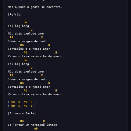
Mas quando a gente se encontrou 
[Refrão]
Bm
Foi big bang
D
Nós dois explode amor 
A9
E
Somos a origem de tudo 
Bm
D
Contagiou e o nosso amor 
A9
E
Virou oitava maravilha do mundo
Bm
Foi big bang
D
Nós dois explode amor 
A9
E
Somos a origem de tudo 
Bm
D
Contagiou e o nosso amor 
A9
E
Virou oitava maravilha do mundo
( 
Bm
D
A9
E
 )
( 
Bm
D
A9
E
 )
[Primeira Parte]
Bm
D
Se juntar um Maracanã lotado 
A9