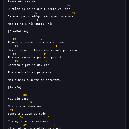
Ainda não vai dar
E
Bm
O calor do beijo que a gente vai dar
D
A9
Parece que o relógio não quer colaborar
E
Mas de hoje não passa, não
[Pré-Refrão]
Bm
D
E pode escrever a gente vai fazer
A9
E
História na história dos casais perfeitos 
Bm
D
E vamos inspirar pessoas por aí 
A9
E
Sorriso e pra se dividir
E o mundo não se preparou
Mas quando a gente se encontrou 
[Refrão]
Bm
Foi big bang
D
Nós dois explode amor 
A9
E
Somos a origem de tudo 
Bm
D
Contagiou e o nosso amor 
A9
E
Virou oitava maravilha do mundo