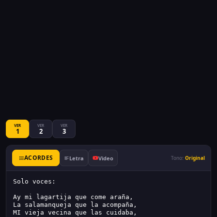
VER
VER
VER
1
2
3
ACORDES
Letra
Video
Tono:
Original
Solo voces:
Ay mi lagartija que come araña,
La salamanqueja que la acompaña,
MI vieja vecina que las cuidaba,