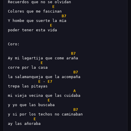
Recuerdos que no se olvidan
E
Colores que me fascinan
B7
Y hombe que suerte la mía
E
poder tener esta vida
Coro:
B7
Ay mi lagartija que come araña
E
corre por la casa
B7
la salamanqueja que la acompaña
E
 - 
E7
trepa las pitayas
A
mi vieja vecina que las cuidaba
E
y yo que las buscaba
B7
y si por los techos no caminaban
E
ay las añoraba