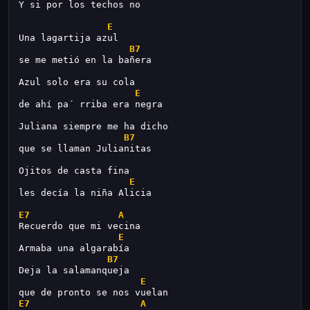
Y si por los techos no
E
Una lagartija azul
B7
se me metió en la bañera
Azul solo era su cola
E
de ahí pa´ rriba era negra
Juliana siempre me ha dicho
B7
que se llaman Julianitas
Ojitos de casta fina
E
les decía la niña Alicia
E7
A
Recuerdo que mi vecina
E
Armaba una algarabía
B7
Deja la salamanqueja
E
que de pronto se nos vuelan
E7
A