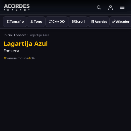
Tamaño
Tono
C↔DO
Scroll
Acordes
Afinador
Inicio
Fonseca
Lagartija Azul
Lagartija Azul
Fonseca
Samuelmolina
34