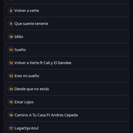
Volver a verte
8
Que suerte tenerte
9
Idilio
10
Sueño
11
Volver a Verte ft Cali y El Dandee
12
Eres mi sueño
13
Desde que no estás
14
Estar Lejos
15
Camino A Tu Casa Ft Andres Cepeda
16
Lagartija Azul
17