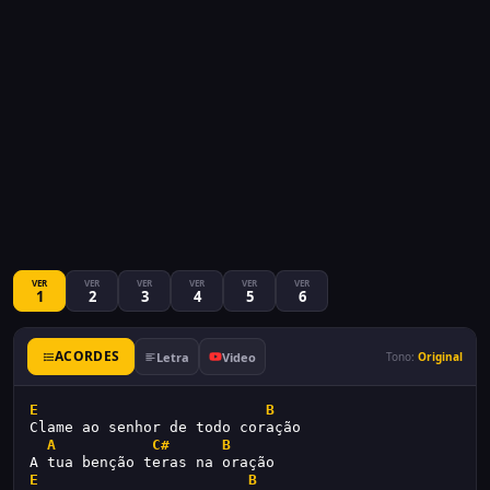
VER
VER
VER
VER
VER
VER
1
2
3
4
5
6
ACORDES
Letra
Video
Tono:
Original
E
B
Clame ao senhor de todo coração 
A
C#
B
A tua benção teras na oração 
E
B