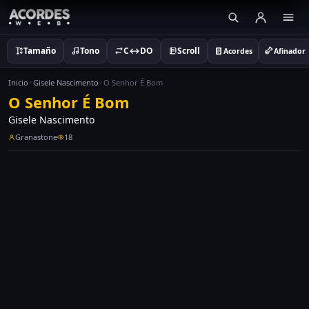
Tamaño
Tono
C↔DO
Scroll
Acordes
Afinador
Inicio
Gisele Nascimento
O Senhor É Bom
O Senhor É Bom
Gisele Nascimento
Granastone
18