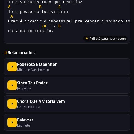
Tu divulgaras tudo que Deus faz 
A
B
E
Tome posse da tua vitoria 
A
Orar é invadir o impossivel pra vencer o inimigo so 
C#
 - / 
B
na vida do cristão.
Pellizcá para hacer zoom
Relacionados
Poderoso E O Senhor
Michelle Nascimento
Sinto Teu Poder
Jozyanne
Chora Que A Vitoria Vem
Lea Mendonca
Palavras
Lauriete