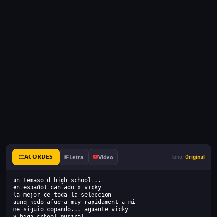
ACORDES
Letra
Video
Tono:
Original
un temaso d high school...
en español cantado x vicky
la mejor de toda la seleccion
aunq kedo afuera muy rapidament a mi
me siguio copando... aguante vicky
y high school musical