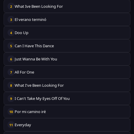
What Ive Been Looking For
2
El verano terminó
3
Doo Up
4
Can I Have This Dance
5
Just Wanna Be With You
6
All For One
7
What I've Been Looking For
8
I Can't Take My Eyes Off Of You
9
Por mi camino iré
10
Everyday
11