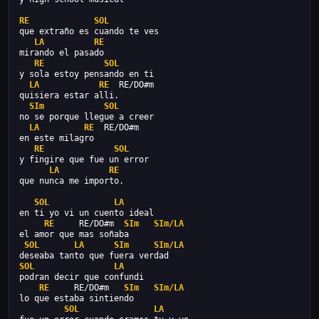
RE
SOL
que extraño es cuando te ves
LA
RE
mirando el pasado
RE
SOL
y sola estoy pensando en ti
LA
RE
  RE/DO#m
quisiera estar alli.
SIm
SOL
no se porque llegue a creer
LA
RE
  RE/DO#m
en este milagro
RE
SOL
y fingire que fue un error
LA
RE
que nunca me importo.
SOL
LA
en ti yo vi un cuento ideal
RE
     RE/DO#m  
SIm
SIm/LA
el amor que mas soñaba
SOL
LA
SIm
SIm/LA
deseaba tanto que fuera verdad
SOL
LA
podran decir que confundi
RE
     RE/DO#m   
SIm
SIm/LA
lo que estaba sintiendo
SOL
LA