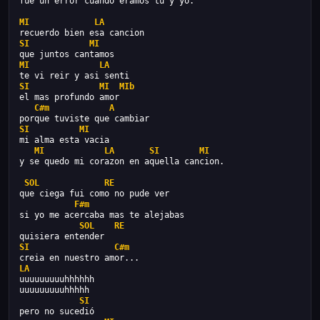
fue un error cuando eramos tu y yo.
MI
LA
recuerdo bien esa cancion
SI
MI
que juntos cantamos
MI
LA
te vi reir y asi senti
SI
MI
MIb
el mas profundo amor
C#m
A
porque tuviste que cambiar
SI
MI
mi alma esta vacia
MI
LA
SI
MI
y se quedo mi corazon en aquella cancion.
SOL
RE
que ciega fui como no pude ver
F#m
si yo me acercaba mas te alejabas
SOL
RE
quisiera entender
SI
C#m
creia en nuestro amor...
LA
uuuuuuuuuhhhhhh
uuuuuuuuuhhhhh
SI
pero no sucedió