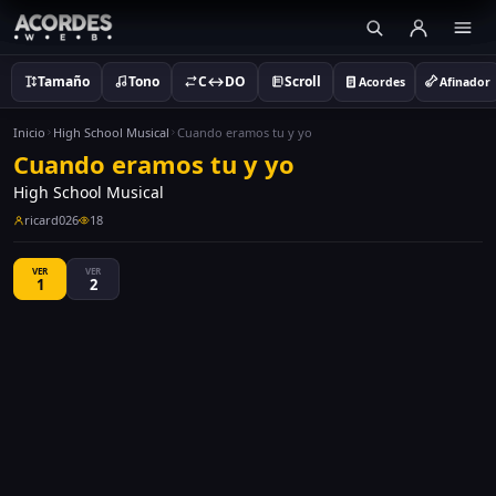
Tamaño
Tono
C↔DO
Scroll
Acordes
Afinador
Inicio
High School Musical
Cuando eramos tu y yo
Cuando eramos tu y yo
High School Musical
ricard026
18
VER
VER
1
2