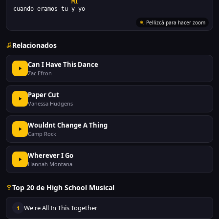
MI
cuando eramos tu y yo
Pellizcá para hacer zoom
Relacionados
Can I Have This Dance
Zac Efron
Paper Cut
Vanessa Hudgens
Wouldnt Change A Thing
Camp Rock
Wherever I Go
Hannah Montana
Top 20 de High School Musical
We're All In This Together
1