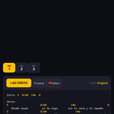
VER
VER
VER
1
2
3
ACORDES
Letra
Video
Tono:
Original
Intro: 
E
B/D#
C#m
B
Verso:
E
B/D#
C#m
B
   Donde vayas         yo te sigo,      con tu vara y tu cayado
E
B/D#
C#m