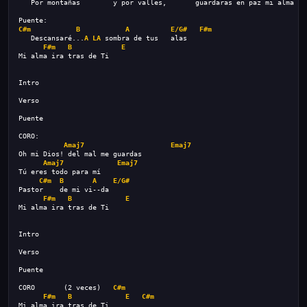
   Por montañas        y por valles,       guardaras en paz mi alma
Puente:
C#m
B
A
E/G#
F#m
   Descansaré...
A
LA
 sombra de tus   alas
F#m
B
E
Mi alma ira tras de Ti
Intro
Verso
Puente
CORO:
Amaj7
Emaj7
Oh mi Dios! del mal me guardas
Amaj7
Emaj7
Tú eres todo para mí
C#m
B
A
E/G#
Pastor    de mi vi--da
F#m
B
E
Mi alma ira tras de Ti
Intro
Verso
Puente
CORO       (2 veces)   
C#m
F#m
B
E
C#m
Mi alma ira tras de Ti