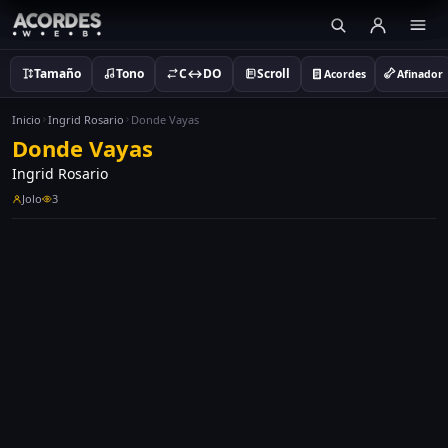
Tamaño
Tono
C↔DO
Scroll
Acordes
Afinador
Inicio
Ingrid Rosario
Donde Vayas
Donde Vayas
Ingrid Rosario
Jolo
3