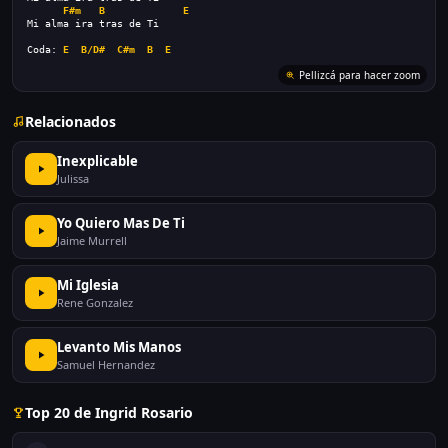
F#m
B
E
Mi alma ira tras de Ti
Coda: 
E
B/D#
C#m
B
E
Pellizcá para hacer zoom
Relacionados
Inexplicable
Julissa
Yo Quiero Mas De Ti
Jaime Murrell
Mi Iglesia
Rene Gonzalez
Levanto Mis Manos
Samuel Hernandez
Top 20 de Ingrid Rosario