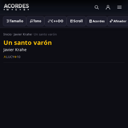
Tamaño
Tono
C↔DO
Scroll
Acordes
Afinador
Inicio
Javier Krahe
Un santo varón
Un santo varón
Javier Krahe
LUCY
10