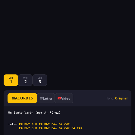
VER
VER
VER
1
2
3
ACORDES
Letra
Video
Tono:
Original
Un Santo Varón (por A. Pérez)
intro 
F#
Bb7
B
D
F#
Bb7
D#m
G#
C#7
F#
Bb7
B
D
F#
Bb7
D#m
G#
C#7
F#
C#7