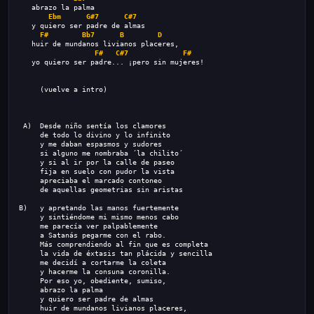
   abrazo la palma 
Ebm
G#7
C#7
   y quiero ser padre de almas 
F#
Bb7
B
D
   huir de mundanos livianos placeres, 
F#
C#7
F#
   yo quiero ser padre... ¡pero sin mujeres! 
     (vuelve a intro)
 A)  Desde niño sentía los clamores 
     de todo lo divino y lo infinito 
     y me daban espasmos y sudores 
     si alguno me nombraba ´la chilito´ 
     y si al ir por la calle de paseo 
     fija en suelo con pudor la vista 
     apreciaba el marcado contoneo 
     de aquellas geometrias sin aristas 
B)   y apretando las manos fuertemente 
     y sintiéndome mi mismo menos cabo 
     me parecía ver palpablemente 
     a Satanás pegarme con el rabo. 
     Más comprendiendo al fin que es completa 
     la vida de éxtasis tan plácida y sencilla 
     me decidí a cortarme la coleta 
     y hacerme la consuna coronilla. 
     Por eso yo, obediente, sumiso, 
     abrazo la palma 
     y quiero ser padre de almas 
     huir de mundanos livianos placeres, 