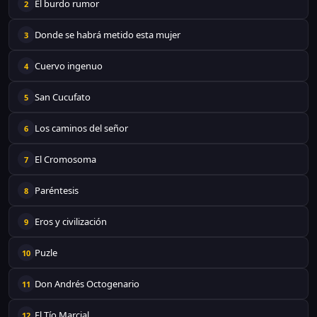
El burdo rumor
2
Donde se habrá metido esta mujer
3
Cuervo ingenuo
4
San Cucufato
5
Los caminos del señor
6
El Cromosoma
7
Paréntesis
8
Eros y civilización
9
Puzle
10
Don Andrés Octogenario
11
El Tío Marcial
12