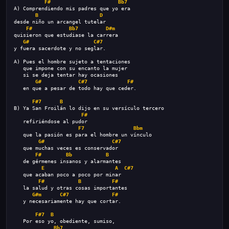
F#
Bb7
A) Comprendiendo mis padres que yo era 
B
D
desde niño un arcangel tutelar 
F#
Bb7
D#m
quisieron que estudiase la carrera 
G#
C#7
y fuera sacerdote y no seglar. 
A) Pues el hombre sujeto a tentaciones 
   que impone con su encanto la mujer 
   si se deja tentar hay ocasiones 
G#
C#7
F#
   en que a pesar de todo hay que ceder. 
F#7
B
B) Ya San Froilán lo dijo en su versículo tercero 
F#
   refiriéndose al pudor 
F7
Bbm
   que la pasión es para el hombre un vínculo 
G#
C#7
   que muchas veces es conservador 
F#
Bb
B
   de gérmenes insanos y alarmantes 
E
A
C#7
   que acaban poco a poco por minar 
F#
B
F#
   la salud y otras cosas importantes 
G#m
C#7
F#
   y necesariamente hay que cortar. 
F#7
B
   Por eso yo, obediente, sumiso, 
Bb7