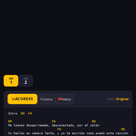
VER
VER
1
2
ACORDES
Letra
Video
Tono:
Original
Intro  
DO
FA
DO
FA
DO
Me tienes desparramado, desconectado, por el salón
FA
DO
tu bailas en cámara lenta, y yo te escribo como puedo esta canción