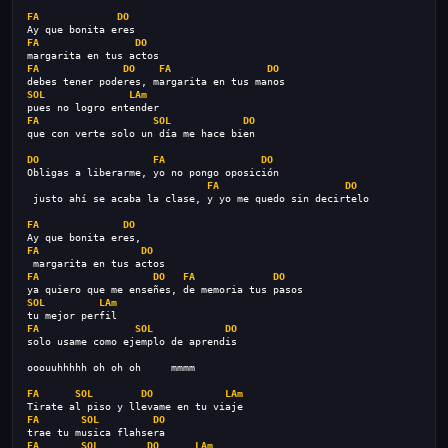
FA
DO
Ay que bonita eres
FA
DO
margarita en tus actos
FA
DO
FA
DO
debes tener poderes, margarita en tus manos
SOL
LAm
pues no logro entender
FA
SOL
DO
que con verte solo un día me hace bien
DO
FA
DO
Obligas a liberarme, yo no pongo oposición
FA
DO
 justo ahí se acaba la clase, y yo me quedo sin decirtelo
FA
DO
Ay que bonita eres,
FA
DO
 margarita en tus actos
FA
DO
FA
DO
ya quiero que me enseñes, de memoria tus pasos
SOL
LAm
tu mejor perfil
FA
SOL
DO
solo usame como ejemplo de aprendis
ooouuhhhhh oh oh oh     mmmm
FA
SOL
DO
LAm
Tirate al piso y llevame en tu viaje
FA
SOL
DO
trae tu musica flahsera
FA
SOL
DO
LAm