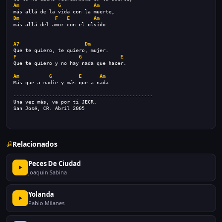
Am
G
Am
más allá de la vida con la muerte,
Dm
F
E
Am
más allá del amor con el olvido.
A7
Dm
Que te quiero, te quiero, mujer.
F
G
E
Que te quiero y no hay nada que hacer.
Am
G
E
Am
Más que a nadie y más que a nada.
-----------------------------------------------
Una vez más, va por ti JECR.
San José, CR. Abril 2005
Relacionados
Peces De Ciudad
Joaquin Sabina
Yolanda
Pablo Milanes