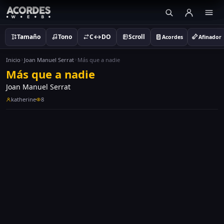
Tamaño
Tono
C↔DO
Scroll
Acordes
Afinador
Inicio
Joan Manuel Serrat
Más que a nadie
Más que a nadie
Joan Manuel Serrat
katherine
8