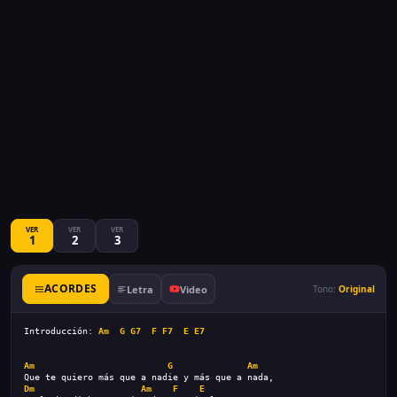
VER
VER
VER
1
2
3
ACORDES
Letra
Video
Tono:
Original
Introducción: 
Am
G
G7
F
F7
E
E7
Am
G
Am
Que te quiero más que a nadie y más que a nada,
Dm
Am
F
E