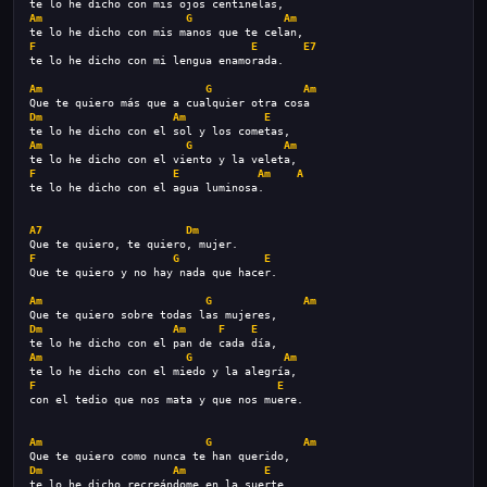
te lo he dicho con mis ojos centinelas,
Am
G
Am
te lo he dicho con mis manos que te celan,
F
E
E7
te lo he dicho con mi lengua enamorada.
Am
G
Am
Que te quiero más que a cualquier otra cosa
Dm
Am
E
te lo he dicho con el sol y los cometas,
Am
G
Am
te lo he dicho con el viento y la veleta,
F
E
Am
A
te lo he dicho con el agua luminosa.
A7
Dm
Que te quiero, te quiero, mujer.
F
G
E
Que te quiero y no hay nada que hacer.
Am
G
Am
Que te quiero sobre todas las mujeres,
Dm
Am
F
E
te lo he dicho con el pan de cada día,
Am
G
Am
te lo he dicho con el miedo y la alegría,
F
E
con el tedio que nos mata y que nos muere.
Am
G
Am
Que te quiero como nunca te han querido,
Dm
Am
E
te lo he dicho recreándome en la suerte,