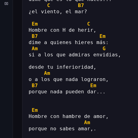
C
B7
¿el viento, el mar?
Em
C
Hombre con H de herir,
B7
Em
dime a quienes hieres más:
Am
G
si a los que admiras envidias,
desde tu inferioridad,
Am
o a los que nada lograron,
B7
Em
porque nada pueden dar...
Em
Hombre con hambre de amor,
Am
porque no sabes amar,.