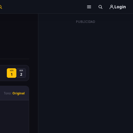
Login
PUBLICIDAD
VER
VER
1
2
Tono:
Original