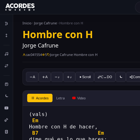
Inicio
Jorge Cafrune
Hombre con H
Hombre con H
Jorge Cafrune
cac041554
5
Jorge Cafrune Hombre con H
A
A
♪
♪
Scroll
C↔DO
Comp
Letra
Acordes
Video
(vals)
Em
Hombre con H de hacer,
B7
Em
dime qué es lo que haces:..