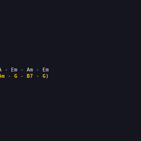
A - Em - Am - Em
Am
 - 
G
 - 
B7
 - 
G
)