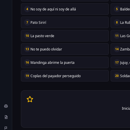
No soy de aquí ni soy de allá
Balde
4
5
Pato Sirirí
La Ru
7
8
La pasto verde
Las G
10
11
No te puedo olvidar
Zamba
13
14
Mandinga abrime la puerta
Jujuy,
16
17
Coplas del payador perseguido
Solda
19
20
Inic