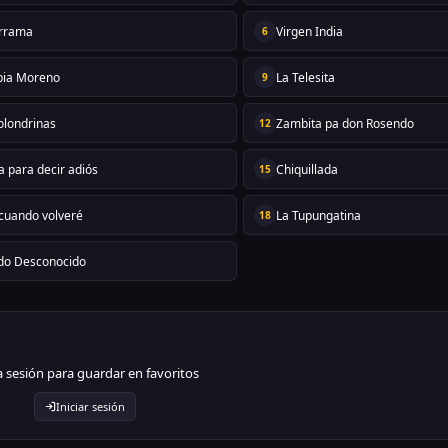
rrama
Virgen India
6
bia Moreno
La Telesita
9
olondrinas
Zambita pa don Rosendo
12
 para decir adiós
Chiquillada
15
 cuando volveré
La Tupungatina
18
do Desconocido
ia sesión para guardar en favoritos
Iniciar sesión