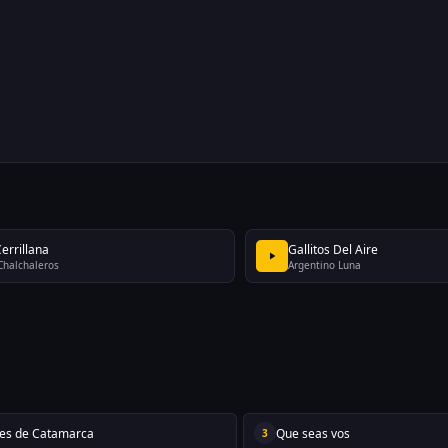
errillana
Gallitos Del Aire
Chalchaleros
Argentino Luna
jes de Catamarca
Que seas vos
3