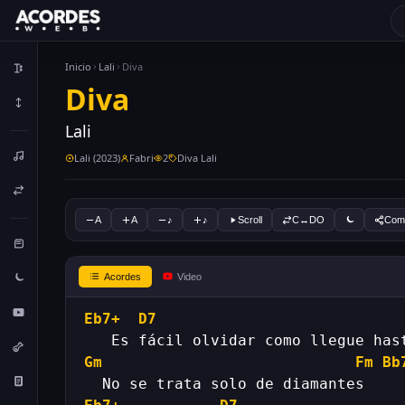
Inicio
Lali
Diva
Diva
Lali
Lali (2023)
Fabri
2
Diva Lali
A
A
♪
♪
Scroll
C↔DO
Comp
Acordes
Video
Eb7+
D7
Gm
Fm
Bb