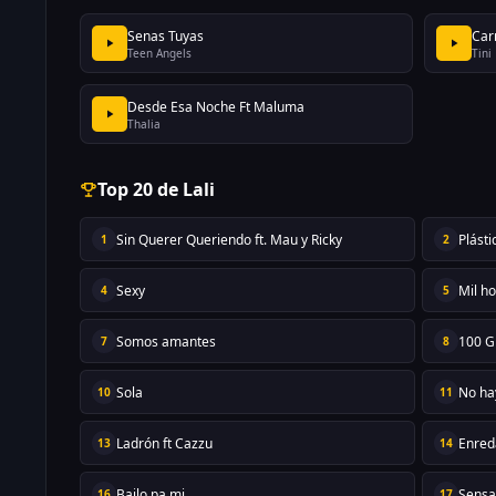
Senas Tuyas
Car
Teen Angels
Tini
Desde Esa Noche Ft Maluma
Thalia
Top 20 de Lali
Sin Querer Queriendo ft. Mau y Ricky
Plásti
1
2
Sexy
Mil h
4
5
Somos amantes
100 Gr
7
8
Sola
No ha
10
11
Ladrón ft Cazzu
Enred
13
14
Bailo pa mi
Sensa
16
17