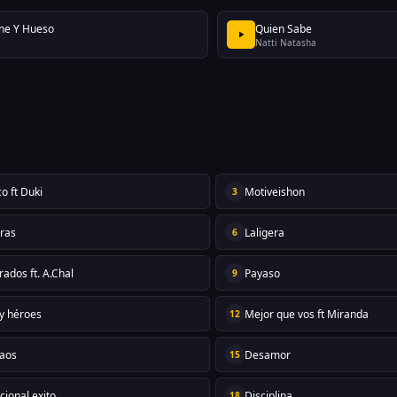
ne Y Hueso
Quien Sabe
Natti Natasha
co ft Duki
Motiveishon
3
oras
Laligera
6
ados ft. A.Chal
Payaso
9
y héroes
Mejor que vos ft Miranda
12
aos
Desamor
15
cional exito
Disciplina
18