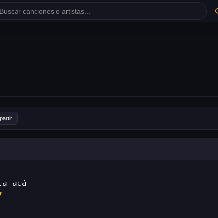
artir
7