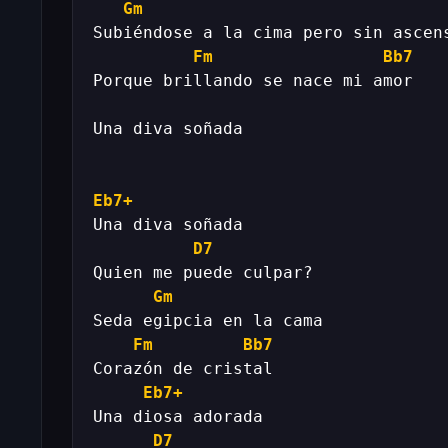
Gm
Fm
Bb7
Eb7+
D7
Gm
Fm
Bb7
Eb7+
D7