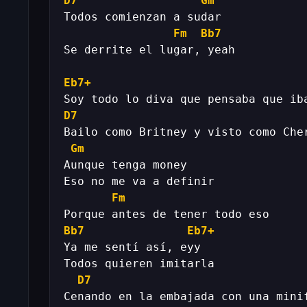
D7
Gm
Fm
Bb7
Eb7+
D7
Gm
Fm
Bb7
Eb7+
D7