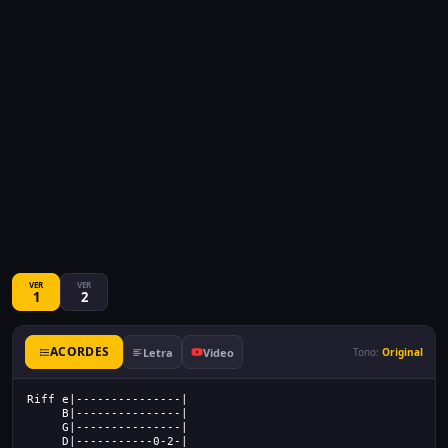
VER
VER
1
2
ACORDES
Letra
Video
Tono:
Original
Riff e|---------------|
     B|---------------|
     G|---------------|
     D|-----------0-2-|