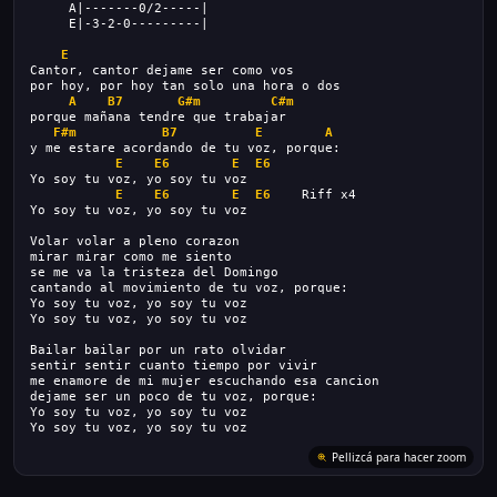
     A|-------0/2-----|
     E|-3-2-0---------|
E
Cantor, cantor dejame ser como vos 
por hoy, por hoy tan solo una hora o dos 
A
B7
G#m
C#m
porque mañana tendre que trabajar 
F#m
B7
E
A
y me estare acordando de tu voz, porque: 
E
E6
E
E6
Yo soy tu voz, yo soy tu voz
E
E6
E
E6
    Riff x4
Yo soy tu voz, yo soy tu voz
Volar volar a pleno corazon 
mirar mirar como me siento 
se me va la tristeza del Domingo 
cantando al movimiento de tu voz, porque: 
Yo soy tu voz, yo soy tu voz 
Yo soy tu voz, yo soy tu voz 
Bailar bailar por un rato olvidar 
sentir sentir cuanto tiempo por vivir
me enamore de mi mujer escuchando esa cancion 
dejame ser un poco de tu voz, porque: 
Yo soy tu voz, yo soy tu voz 
Yo soy tu voz, yo soy tu voz
Pellizcá para hacer zoom