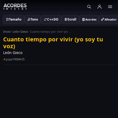
Tamaño
Tono
C↔DO
Scroll
Acordes
Afinador
Inicio
León Gieco
Cuanto tiempo por vivir (yo soy tu voz)
Cuanto tiempo por vivir (yo soy tu
voz)
León Gieco
yoye1958
25