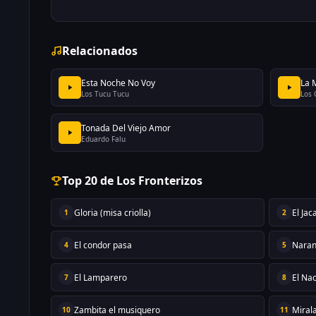
Relacionados
Esta Noche No Voy
La 
Los Tucu Tucu
Los 
Tonada Del Viejo Amor
Eduardo Falu
Top 20 de Los Fronterizos
Gloria (misa criolla)
El Ja
1
2
El condor pasa
Naran
4
5
El Lamparero
El Na
7
8
Zambita el musiquero
Miral
10
11