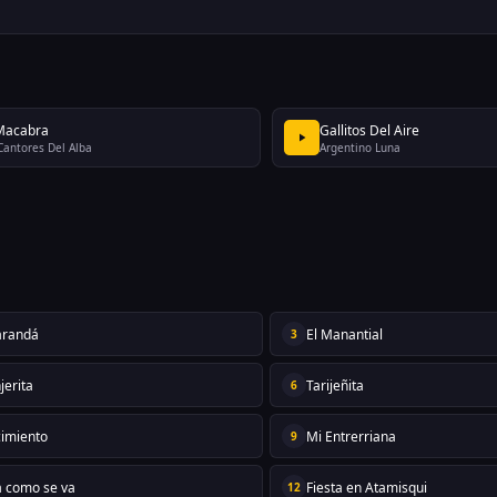
Macabra
Gallitos Del Aire
Cantores Del Alba
Argentino Luna
carandá
El Manantial
3
jerita
Tarijeñita
6
cimiento
Mi Entrerriana
9
a como se va
Fiesta en Atamisqui
12