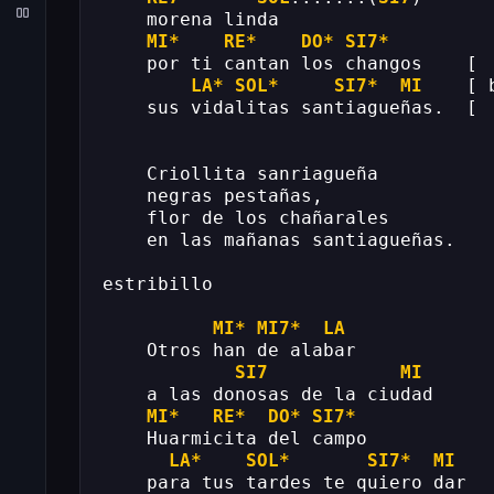
    morena linda
MI*
RE*
DO*
SI7*
    por ti cantan los changos    [
LA*
SOL*
SI7*
MI
    [ 
    sus vidalitas santiagueñas.  [
    Criollita sanriagueña
    negras pestañas,
    flor de los chañarales
    en las mañanas santiagueñas.
estribillo
MI*
MI7*
LA
    Otros han de alabar
SI7
MI
    a las donosas de la ciudad
MI*
RE*
DO*
SI7*
    Huarmicita del campo
LA*
SOL*
SI7*
MI
    para tus tardes te quiero dar