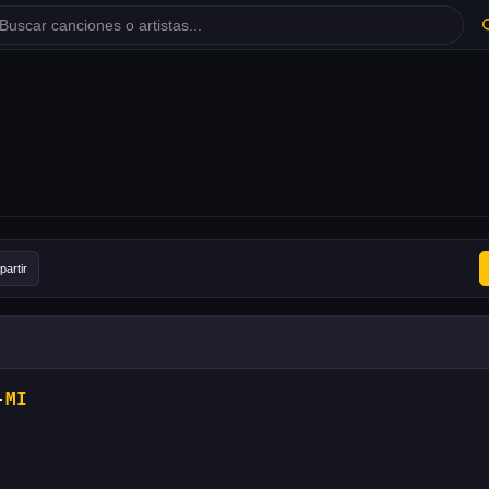
artir
-
MI