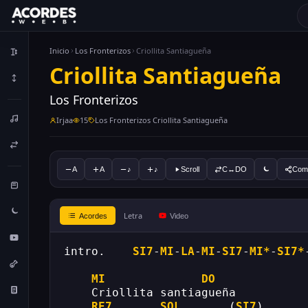
Inicio
Los Fronterizos
Criollita Santiagueña
Criollita Santiagueña
Los Fronterizos
Irjaa
15
Los Fronterizos Criollita Santiagueña
A
A
♪
♪
Scroll
C↔DO
Comp
Letra
Acordes
Video
intro.    
SI7
-
MI
-
LA
-
MI
-
SI7
-
MI*
-
SI7*
MI
DO
    Criollita santiagueña
RE7
SOL
.......(
SI7
)