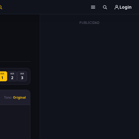
Login
PUBLICIDAD
VER
VER
VER
1
2
3
Tono:
Original