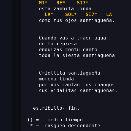
MI*
RE*
SI7*
    esta zambita linda
LA*
SOL*
SI7*
LA
    como tus ojos santiagueña.
    Cuando vas a traer agua
    de la represa
    endulzas contu canto
    toda la siesta santiagueña
    Criollita santiagueña
    morena linda
    por vos cantan los changos
    sus vidalitas santiagueñas.
  estribillo- fin.
() =   medio tiempo
 * =  rasgueo descendente