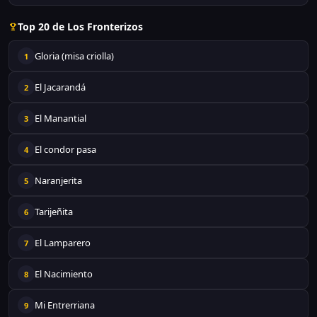
Top 20 de Los Fronterizos
Gloria (misa criolla)
1
El Jacarandá
2
El Manantial
3
El condor pasa
4
Naranjerita
5
Tarijeñita
6
El Lamparero
7
El Nacimiento
8
Mi Entrerriana
9