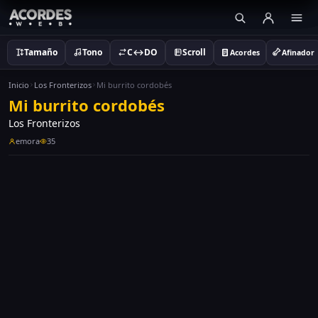
Tamaño
Tono
C↔DO
Scroll
Acordes
Afinador
Inicio
Los Fronterizos
Mi burrito cordobés
Mi burrito cordobés
Los Fronterizos
emora
35