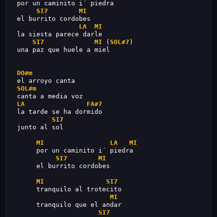
 por un caminito i´ piedra
SI7
MI
 el burrito cordobes
LA
MI
 la siesta parece darle
SI7
MI
 (
SOL#7
)
 una paz que huele a miel
DO#m
 el arroyo canta
SOL#m
 canta a media voz
LA
FA#7
 la tarde se ha dormido
SI7
 junto al sol
MI
LA
MI
      por un caminito i´ piedra
SI7
MI
      el burrito cordobes
MI
SI7
      tranquilo al trotecito
MI
      tranquilo que el andar
SI7