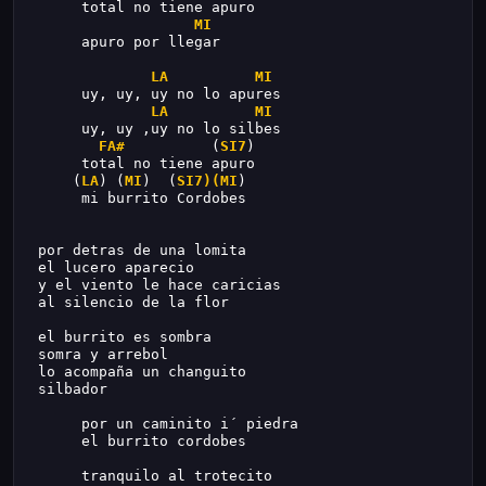
      total no tiene apuro
MI
      apuro por llegar
LA
MI
      uy, uy, uy no lo apures
LA
MI
      uy, uy ,uy no lo silbes
FA#
          (
SI7
)
      total no tiene apuro
     (
LA
) (
MI
)  (
SI7)(MI
)
      mi burrito Cordobes
 por detras de una lomita
 el lucero aparecio
 y el viento le hace caricias
 al silencio de la flor
 el burrito es sombra
 somra y arrebol
 lo acompaña un changuito
 silbador
      por un caminito i´ piedra
      el burrito cordobes
      tranquilo al trotecito