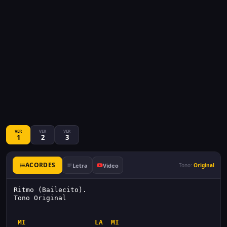
VER
VER
VER
1
2
3
ACORDES
Letra
Video
Tono:
Original
Ritmo (Bailecito).
Tono Original
MI
LA
MI