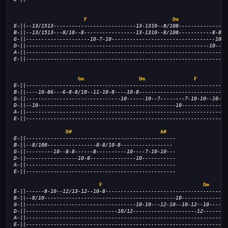
F
Dm
E-||--13/1513---------------------------13-1310--8/108----------------
B-||--13/1513---8/10--8-----------------13-1310--8/108-----------8-8/1
G-||---------------------10-7-10----------------------------------10--
D-||------------------------------------------------------------10----
A-||------------------------------------------------------------------
E-||------------------------------------------------------------------
Gm
Dm
F
E-||------------------------------------------------------------------
B-||----10-86---6-8-8/10--11-10-8----10-8-----------------------------
G-||-------------------------------10------10--7--------7-10-10--10---
D-||--10---------------------------------------------10---------------
A-||------------------------------------------------------------------
E-||------------------------------------------------------------------
D#
A#
E-||-------------------------------------------------
B-||--8/108----------------8-8/10-8-----------------
G-||---------10--8-8------8----------10----7-10-10---
D-||-----------------10-8---------------10-----------
A-||-------------------------------------------------
E-||-------------------------------------------------
F
Dm
E-||------8-10--12/13-12--10-8----------------------------------------
B-||--8/10-------------------------------------------10---------------
G-||------------------------------------10-10---12-10--10-12--10------
D-||------------------------------10/12---------------------12--------
A-||------------------------------------------------------------------
E-||------------------------------------------------------------------