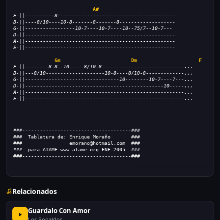
A#
E-||----------8----------------------------------------
B-||----8/10----10-8-------8-------8-------------------
G-||-----------------10-7----10-7----10--75/7--10-7---
D-||---------------------------------------------------
A-||---------------------------------------------------
E-||---------------------------------------------------
Gm
Dm
F
E-||--------8-8--10-----8/10-8----------------------------...
B-||---8/10--------------------10-8----8/10-8-------------...
G-||--------------------------------10--------10-7----7---...
D-||-----------------------------------------------10-----...
A-||------------------------------------------------------...
E-||------------------------------------------------------...
###-------------------------------------###
###  Tablatura de: Enrique Moraño       ###
###                emorano@hotmail.com  ###
###  para ATAME www.atame.org ENE-2005  ###
###-------------------------------------###
Relacionados
Guardalo Con Amor
Los Ronaldos