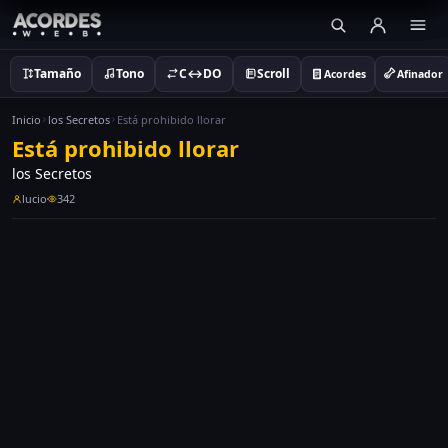
Tamaño
Tono
C↔DO
Scroll
Acordes
Afinador
Inicio
los Secretos
Está prohibido llorar
Está prohibido llorar
los Secretos
lucio
342