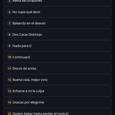
Reina de corazones
5
No supe qué decir
6
Bailando en el desván
7
Dos Caras Distintas
8
Nada para tí
9
Continuará
10
Discos de antes
11
Buena vida, mejor vino
12
Echame a mí la culpa
13
Gracias por elegirme
14
Quiero beber hasta perder el control
15