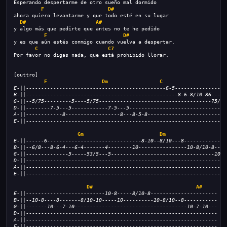
Esperando despertarme de otro sueño mal dormido
F
D#
ahora quiero levantarme y que todo esté en su lugar
D#
A#
y algo más que pedirte que antes no te he pedido
F
D#
y es que aún estés conmigo cuando vuelva a despertar.
C
C7
Por favor no digas nada, que está prohibido llorar.
[outtro]
F
Dm
C
E-||----------------------------------------------6-5-----------------
B-||--------------------------------------------------8-6-8/10-86-----
G-||--5/75---------5----5/75-------------------------------------75/7-
D-||--------7-5---5------------7-5---5--------------------------------
A-||------------8------------------8---8-5-8--------------------------
E-||------------------------------------------------------------------
Gm
Dm
E-||------6-------------------------------8-10--8/10---8--------------
B-||--6/8---8-6-4---6-4-------4--------10----------------10-8/10-8----
G-||--------------5-----53/5---5----------------------------------10--
D-||------------------------------------------------------------------
A-||------------------------------------------------------------------
E-||------------------------------------------------------------------
D#
A#
E-||--------------------------10-8-----8/10-8----------------------
B-||--10-8----8-------8/10-10-----10----------10-8/10--8-----------
G-||-------10---7-10-------------------------------------10-7-10---
D-||---------------------------------------------------------------
A-||---------------------------------------------------------------
E-||---------------------------------------------------------------