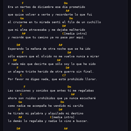
F
Dm
Era un martes de diciembre ese día prometido
C
A#
que quise volver a verte y recordarte lo que fui
Gm
Dm
al cruzarme en tu mirada sentí el filo de un cuchillo
F
D#
que mi alma atravesaba y me dejaba malherido
A#
C
[media intro]
y recordé que tu camino ya no pasa por aquí.
D#
A#
Esperando la mañana de otra noche que se ha ido
F
D#
sólo espero que el olvido no me vuelva nunca a mirar
D#
A#
Y nada más que decirte que sólo soy lo que he sido
F
D#
un alegre triste herido de otra guerra sin final.
C
C7
Por favor no digas nada, que está prohibido llorar.
F
Dm
Las canciones y sonidos que antes tú me regalabas
C
A#
ahora son ruidos prohibidos que ya nunca escucharé
Gm
Dm
como nadie me acompaña he vendido mi cariño
F
D#
he tirado mi palabra y alquilado mi destino
A#
C
[media intro]
lo demás lo regalaba y nadie lo vino a buscar.
D#
A#