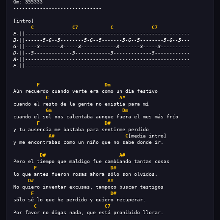
Gm: 355333
------------------------------
[intro]
C
C7
C
C7
E-||--------------------------------------------------------
B-||------5-6--5--------5-6--5-------5-6--5--------5-6--5---
G-||----3-------3-----3------------3-------3-----3----------
D-||--5-------------5------------5-------------5------------
A-||--------------------------------------------------------
E-||--------------------------------------------------------
F
Dm
Aún recuerdo cuando verte era como un día festivo
C
A#
cuando el resto de la gente no existía para mí
Gm
Dm
cuando el sol nos calentaba aunque fuera el mes más frío
F
D#
y tu ausencia me bastaba para sentirme perdido
A#
C
[media intro]
y me encontrabas como un niño que no sabe donde ir.
D#
A#
Pero el tiempo que maldigo fue cambiando tantas cosas
F
D#
lo que antes fueron rosas ahora sólo son olvidos.
D#
A#
No quiero inventar excusas, tampoco buscar testigos
F
D#
sólo sé lo que he perdido y quiero recuperar.
C
C7
Por favor no digas nada, que está prohibido llorar.