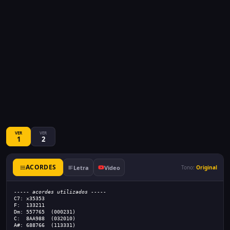
VER
VER
1
2
ACORDES
Letra
Video
Tono:
Original
----- acordes utilizados -----
C7: x35353
F:  133211
Dm: 557765  (000231)
C:  8AA988  (032010)
A#: 688766  (113331)