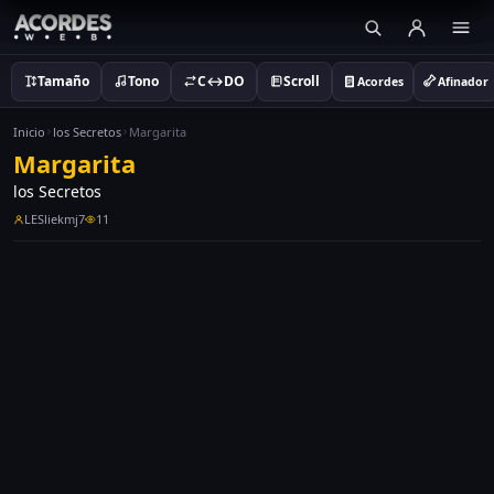
Tamaño
Tono
C↔DO
Scroll
Acordes
Afinador
Inicio
los Secretos
Margarita
Margarita
los Secretos
LESliekmj7
11