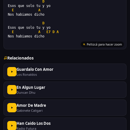
D
Esos que solo tu y yo
E
A
Nos habiamos dicho
D
Esos que solo tu y yo
E
A
E7
D
A
Nos habiamos dicho
Pellizcá para hacer zoom
Relacionados
Guardalo Con Amor
Los Ronaldos
En Algun Lugar
Duncan Dhu
Amor De Madre
Gabinete Caligari
Han Caido Los Dos
Radio Futura