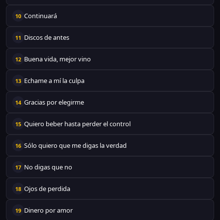
Continuará
10
Discos de antes
11
Buena vida, mejor vino
12
Echame a mí la culpa
13
Gracias por elegirme
14
Quiero beber hasta perder el control
15
Sólo quiero que me digas la verdad
16
No digas que no
17
Ojos de perdida
18
Dinero por amor
19