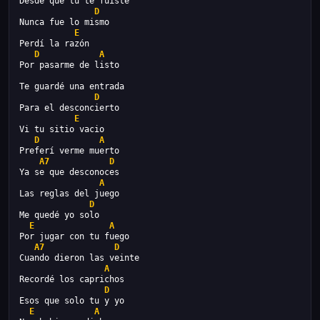
Desde que tu te fuiste
D
Nunca fue lo mismo
E
Perdí la razón
D
A
Por pasarme de listo
Te guardé una entrada
D
Para el desconcierto
E
Vi tu sitio vacio
D
A
Preferí verme muerto
A7
D
Ya se que desconoces
A
Las reglas del juego
D
Me quedé yo solo
E
A
Por jugar con tu fuego
A7
D
Cuando dieron las veinte
A
Recordé los caprichos
D
Esos que solo tu y yo
E
A