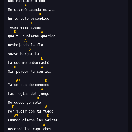
Nos habiamos dicho
A
Me olvidé cuando estaba
D
En tu pelo escondido
E
Todas esas cosas
D
A
Que tu hubieras querido
A
Deshojando la flor
D
suave Margarita
E
La que me emborrachó
D
A
Sin perder la sonrisa
A7
D
Ya se que desconoces
A
Las reglas del juego
D
Me quedé yo solo
E
A
Por jugar con tu fuego
A7
D
Cuando dieron las veinte
A
Recordé los caprichos