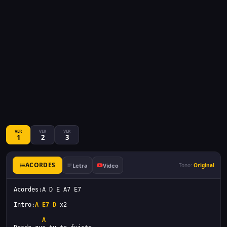
VER
VER
VER
1
2
3
ACORDES
Letra
Video
Tono:
Original
Acordes:A D E A7 E7
Intro:
A
E7
D
 x2
A