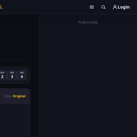
Login
PUBLICIDAD
VER
VER
VER
2
3
4
Tono:
Original