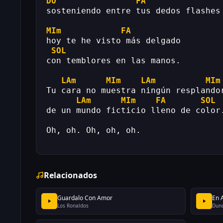
DO
FA
sosteniendo entre tus dedos flashes
MIm
FA
hoy te he visto más delgado
SOL
con temblores en las manos.
LAm
MIm
LAm
MIm
Tu cara no muestra ningún resplando
LAm
MIm
FA
SOL
de un mundo ficticio lleno de color
Oh, oh. Oh, oh, oh.
Relacionados
Guardalo Con Amor
En 
Los Ronaldos
Dun