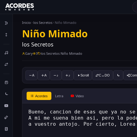
Inicio
los Secretos
Niño Mimado
Niño Mimado
los Secretos
Gary
3
los Secretos Niño Mimado
A
A
♪
♪
Scroll
C↔DO
Comp
Letra
Acordes
Video
Bueno, cancion de esas que ya no se
A mi me suena bien asi, pero la pod
a vuestro antojo. Por cierto, Lorea