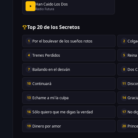
Han Caido Los Dos
Radio Futura
Top 20 de los Secretos
Por el boulevar de los sueños rotos
Colga
1
2
Trenes Perdidos
Reina
4
5
Bailando en el desván
Dos C
7
8
Continuará
Disco
10
11
Echame a mí la culpa
Graci
13
14
Sólo quiero que me digas la verdad
No di
16
17
Dinero por amor
Princ
19
20