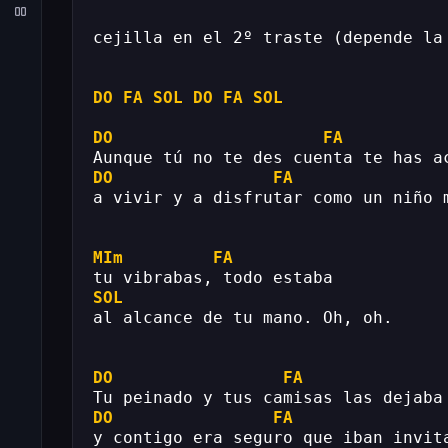
cejilla en el 2º traste (depende la
DO
FA
SOL
DO
FA
SOL
DO
FA
Aunque tú no te des cuenta te has a
DO
FA
a vivir y a disfrutar como un niño 
MIm
FA
tu vibrabas, todo estaba
SOL
al alcance de tu mano. Oh, oh.
DO
FA
Tu peinado y tus camisas las dejaba
DO
FA
y contigo era seguro que iban invit