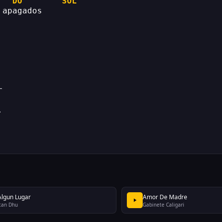
DO
SOL
 apagados
r
.
Algun Lugar
Amor De Madre
can Dhu
Gabinete Caligari