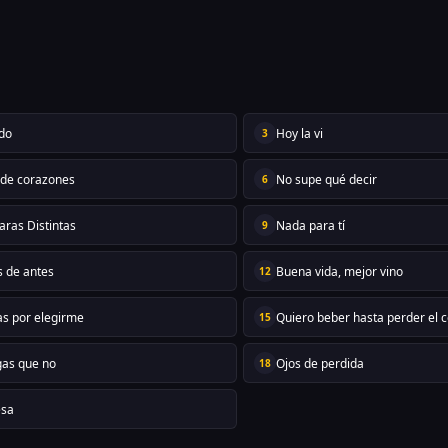
do
Hoy la vi
3
 de corazones
No supe qué decir
6
aras Distintas
Nada para tí
9
s de antes
Buena vida, mejor vino
12
as por elegirme
Quiero beber hasta perder el c
15
gas que no
Ojos de perdida
18
esa