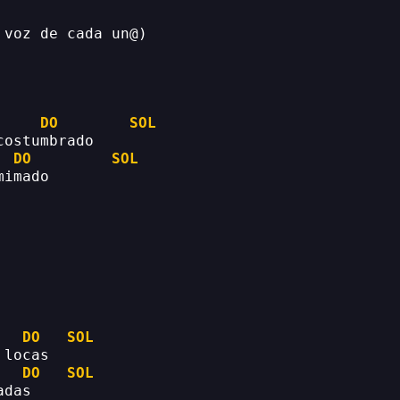
 voz de cada un@)
DO
SOL
costumbrado
DO
SOL
mimado
DO
SOL
 locas
DO
SOL
adas