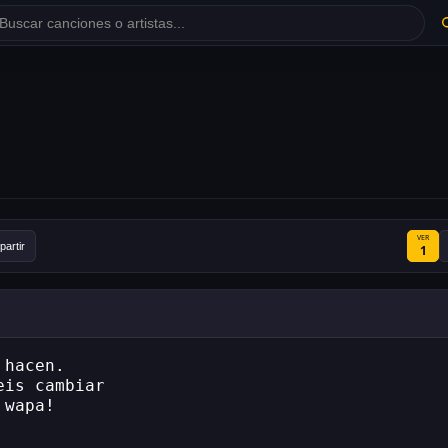
VER
artir
1
 hacen.
eis cambiar
 wapa!