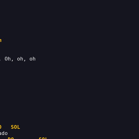
m
. Oh, oh, oh
O
SOL
ado