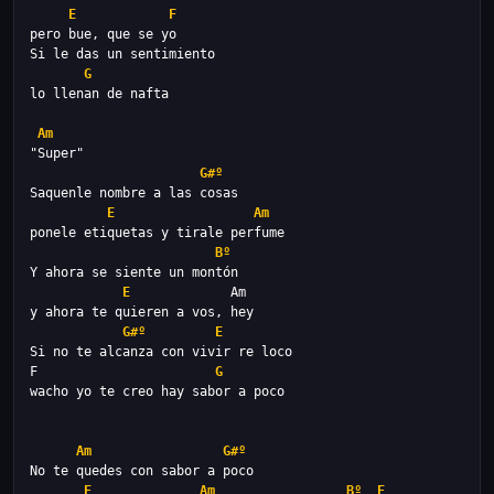
E
F
G
Am
G#º
E
Am
Bº
E
G#º
E
F                       
G
Am
G#º
E
Am
Bº
E