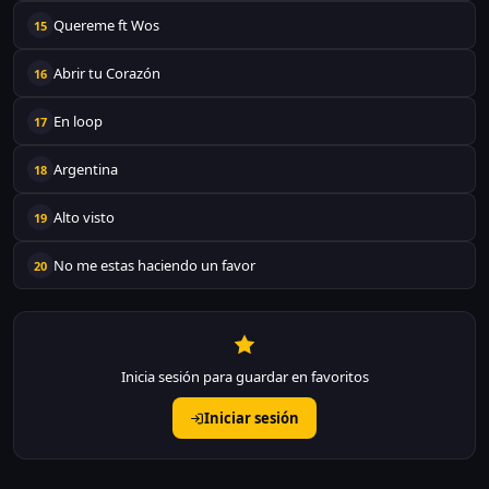
Quereme ft Wos
15
Abrir tu Corazón
16
En loop
17
Argentina
18
Alto visto
19
No me estas haciendo un favor
20
Inicia sesión para guardar en favoritos
Iniciar sesión