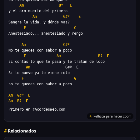
Am
Bº
E
Am
G#º
E
F
G
Am
G#º
E
Am
Bº
E
Am
F                       
G
Am
G#º
E
Am
Bº
E
Primero en #AcordesWeb.com
Relacionados