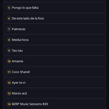
Pongo lo que falta
5
De este lado de la foto
6
Palmeras
7
Media hora
8
Tau tau
9
Amame
10
Coco Shanel
11
Ayer te vi
12
Marzo acá
13
BZRP Music Sessions #20
14