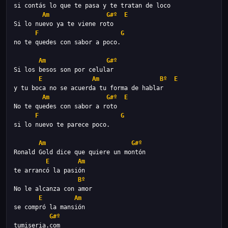
Am
G#º
E
F
G
Am
G#º
E
Am
Bº
E
Am
G#º
E
F
G
Am
G#º
E
Am
Bº
E
Am
G#º