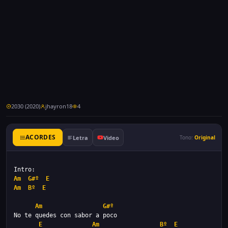
2030 (2020)
jhayron18
4
ACORDES
Letra
Video
Tono:
Original
Am
G#º
E
Am
Bº
E
Am
G#º
E
Am
Bº
E