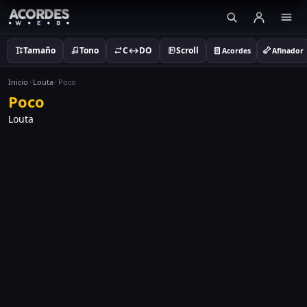
Tamaño
Tono
C↔DO
Scroll
Acordes
Afinador
Inicio
Louta
Poco
Poco
Louta