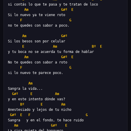
Am
G#º
E
F
G
Am
G#º
E
Am
Bº
E
Am
G#º
E
F
G
Am
G#º
E
Am
Bº
E
Am
G#º
E
F
G
Am
G#º
E