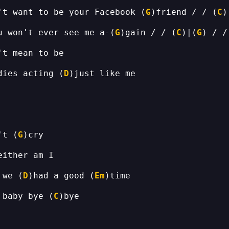
't want to be your Facebook (
G
)friend / / (
C
)
u won't ever see me a-(
G
)gain / / (
C
)|(
G
) / /
dies acting (
D
't (
G
 we (
D
)had a good (
Em
 baby bye (
C