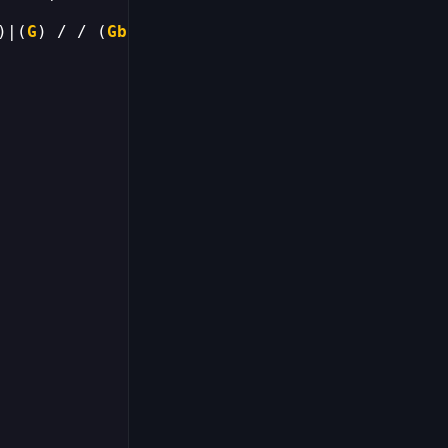
)|(
G
) / / (
Gb