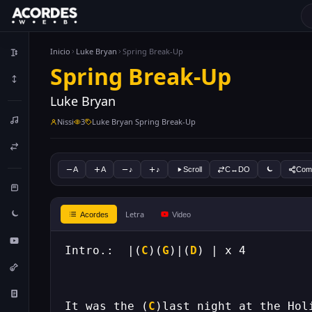
Inicio
Luke Bryan
Spring Break-Up
Spring Break-Up
Luke Bryan
Nissi
3
Luke Bryan Spring Break-Up
A
A
♪
♪
Scroll
C↔DO
Comp
Letra
Acordes
Video
Intro.:  |(
C
)(
G
)|(
D
It was the (
C
)last night at the Hol