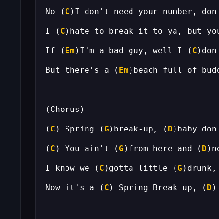
No (
C
)I don't need your number, don
I (
C
)hate to break it to ya, but yo
If (
Em
)I'm a bad guy, well I (
C
But there's a (
Em
)beach full of bud
(
C
) Spring (
G
)break-up, (
D
)baby don
(
C
) You ain't (
G
)from here and (
D
I know we (
C
)gotta little (
G
)drunk,
Now it's a (
C
) Spring Break-up, (
D
)