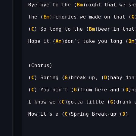
Bye bye to the (
Bm
The (
Em
)memories we made on that (
G
(
C
) So long to the (
Bm
Hope it (
Am
)don't take you long (
Bm
(
C
) Spring (
G
)break-up, (
D
)baby don
(
C
) You ain't (
G
)from here and (
D
I know we (
C
)gotta little (
G
)drunk 
Now it's a (
C
)Spring Break-up (
D