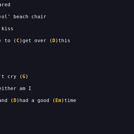
) to (
C
)get over (
D
't cry (
G
and (
D
)had a good (
Em