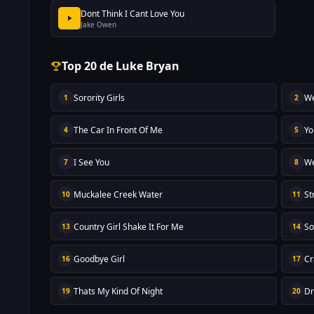
Dont Think I Cant Love You
Jake Owen
Top 20 de Luke Bryan
Sorority Girls
We
1
2
The Car In Front Of Me
Yo
4
5
I See You
We
7
8
Muckalee Creek Water
St
10
11
Country Girl Shake It For Me
So
13
14
Goodbye Girl
Cr
16
17
Thats My Kind Of Night
Dr
19
20