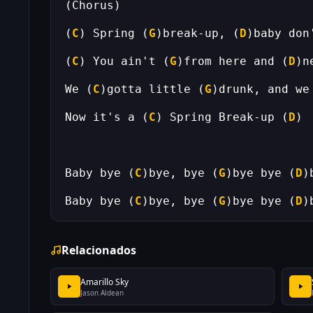
(
C
) Spring (
G
)break-up, (
D
)baby don
(
C
) You ain't (
G
)from here and (
D
We (
C
)gotta little (
G
)drunk, and we
Now it's a (
C
) Spring Break-up (
D
Baby bye (
C
)bye, bye (
G
)bye bye (
D
)
Baby bye (
C
)bye, bye (
G
)bye bye (
D
)
Relacionados
Amarillo Sky
Jason Aldean