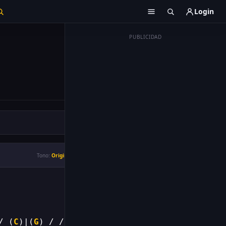
Login
PUBLICIDAD
Tono:
Original
/ (
C
)|(
G