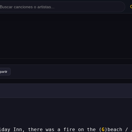
artir
iday Inn, there was a fire on the (
G
)beach / 