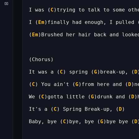
I was (
C
)trying to talk to some oth
I (
Em
)finally had enough, I pulled 
(
Em
)Brushed her hair back and looke
It was a (
C
) spring (
G
)break-up, (
D
(
C
) You ain't (
G
)from here and (
D
We (
C
)gotta little (
G
)drunk and (
D
)
It's a (
C
) Spring Break-up, (
D
Baby, bye (
C
)bye, bye (
G
)bye bye (
D