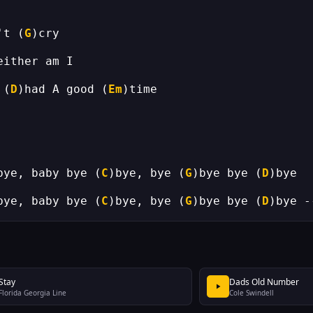
't (
G
 (
D
)had A good (
Em
bye, baby bye (
C
)bye, bye (
G
)bye bye (
D
bye, baby bye (
C
)bye, bye (
G
)bye bye (
D
)bye -
Stay
Dads Old Number
Florida Georgia Line
Cole Swindell