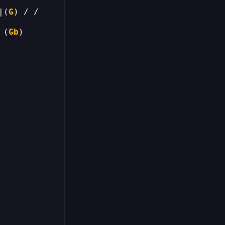
|(
G
 (
Gb