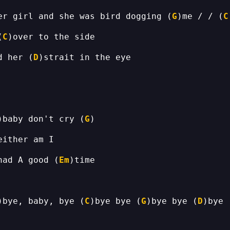
er girl and she was bird dogging (
G
)me / / (
C
(
C
d her (
D
)baby don't cry (
G
had A good (
Em
)bye, baby, bye (
C
)bye bye (
G
)bye bye (
D