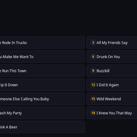
 Rode In Trucks
All My Friends Say
3
u Make Me Want To
Drunk On You
6
 Run This Town
Buzzkill
9
rip It Down
I Did It Again
12
meone Else Calling You Baby
Wild Weekend
15
ash My Party
I Knew You That Way
18
ink A Beer