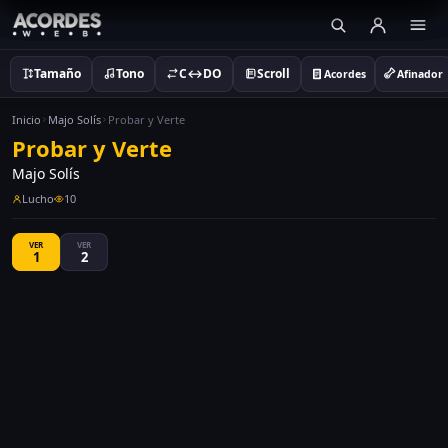
Tamaño
Tono
C↔DO
Scroll
Acordes
Afinador
Inicio
Majo Solís
Probar y Verte
Probar y Verte
Majo Solís
Lucho
10
VER
VER
1
2