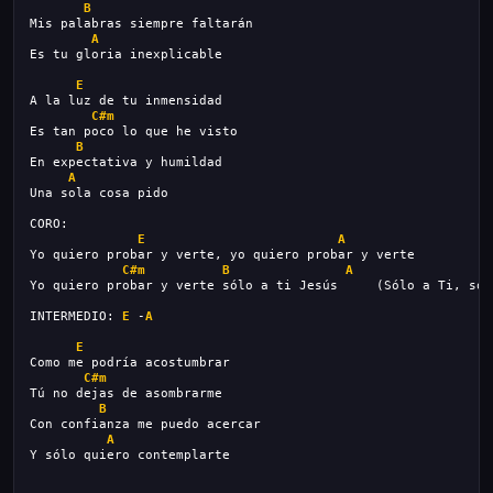
B
Mis palabras siempre faltarán
A
Es tu gloria inexplicable
E
A la luz de tu inmensidad
C#m
Es tan poco lo que he visto
B
En expectativa y humildad
A
Una sola cosa pido
CORO:
E
A
Yo quiero probar y verte, yo quiero probar y verte
C#m
B
A
Yo quiero probar y verte sólo a ti Jesús     (Sólo a Ti, sol
INTERMEDIO: 
E
 -
A
E
Como me podría acostumbrar
C#m
Tú no dejas de asombrarme
B
Con confianza me puedo acercar
A
Y sólo quiero contemplarte