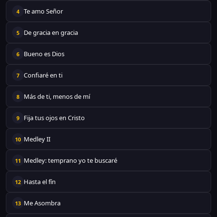
Te amo Señor
4
De gracia en gracia
5
Bueno es Dios
6
Confiaré en ti
7
Más de ti, menos de mí
8
Fija tus ojos en Cristo
9
Medley II
10
Medley: temprano yo te buscaré
11
Hasta el fín
12
Me Asombra
13