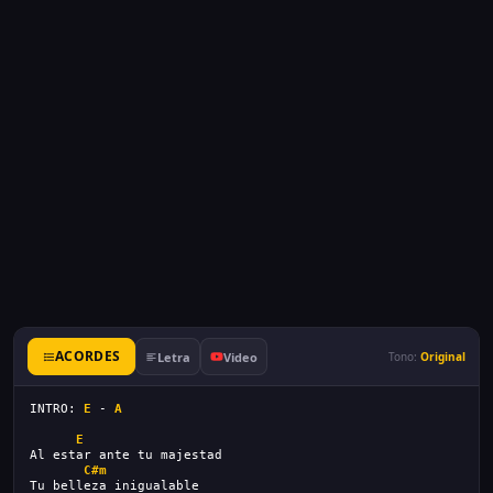
ACORDES
Letra
Video
Tono:
Original
INTRO: 
E
 - 
A
E
Al estar ante tu majestad
C#m
Tu belleza inigualable