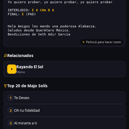
Yo quiero probar, yo quiero probar, yo quiero probar
INTERLUDIO: 
E
A
C#m
B
A
FINAL: 
E
 (PAD)
Hola Amigos les mando una poderosa Alabanza.
Saludos desde Querétaro México.
Bendiciones de Seth Adir García
Relacionados
Rayando El Sol
Mana
Top 20 de Majo Solís
Te Deseo
1
Oh tu fidelidad
2
Al mirarte a ti
3