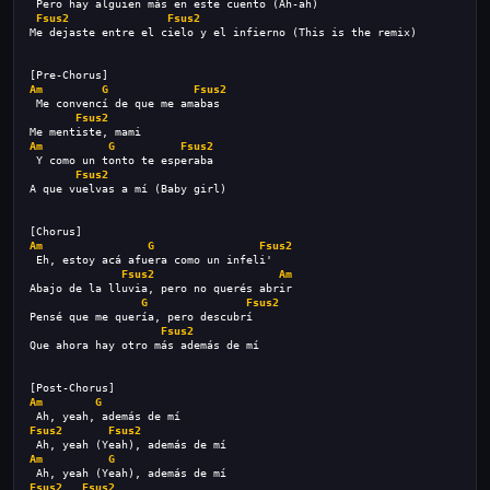
 Pero hay alguien más en este cuento (Ah-ah)
Fsus2
Fsus2
Me dejaste entre el cielo y el infierno (This is the remix)
[Pre-Chorus]
Am
G
Fsus2
 Me convencí de que me amabas
Fsus2
Me mentiste, mami
Am
G
Fsus2
 Y como un tonto te esperaba
Fsus2
A que vuelvas a mí (Baby girl)
[Chorus]
Am
G
Fsus2
 Eh, estoy acá afuera como un infeli'
Fsus2
Am
Abajo de la lluvia, pero no querés abrir
G
Fsus2
Pensé que me quería, pero descubrí
Fsus2
Que ahora hay otro más además de mí
[Post-Chorus]
Am
G
 Ah, yeah, además de mí
Fsus2
Fsus2
 Ah, yeah (Yeah), además de mí
Am
G
 Ah, yeah (Yeah), además de mí
Fsus2
Fsus2