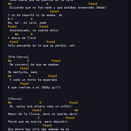
Am
G
Fsus2
 Diciendo que no fue nada y que estabas enamorada (Nada)
Fsus2
Y no te importó si te amaba, ah
N.
C
G
No, ma', mi cora, yeah
Fsus2
Fsus2
 Anestesiado, no siente dolor
Am
G
Y ahora me llora
Fsus2
Fsus2
Sola pensando en lo que se perdió, woh
[Pre-Chorus]
Am
G
Fsus2
 Me convencí de que me amabas
Fsus2
Me mentiste, mami
Am
G
Fsus2
 Y como un tonto te esperaba
Fsus2
A que vuelvas a mí (Baby girl)
[Chorus]
Am
G
Fsus2
 Eh, estoy acá afuera como un infeli'
Fsus2
Am
Abajo de la lluvia, pero no querés abrir
G
Fsus2
Pensé que me quería, pero descubrí
Fsus2
Que ahora hay otro más además de mí