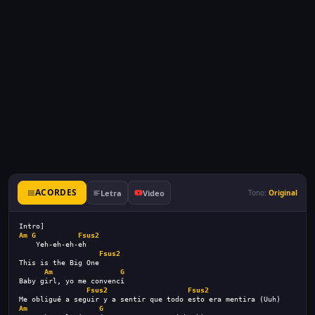
ACORDES
Letra
Video
Tono:
Original
Intro]
Am
G
Fsus2
    Yeh-eh-eh-eh
Fsus2
This is the Big One
Am
G
Baby girl, yo me convencí
Fsus2
Fsus2
Me obligué a seguir y a sentir que todo esto era mentira (Uuh)
Am
G