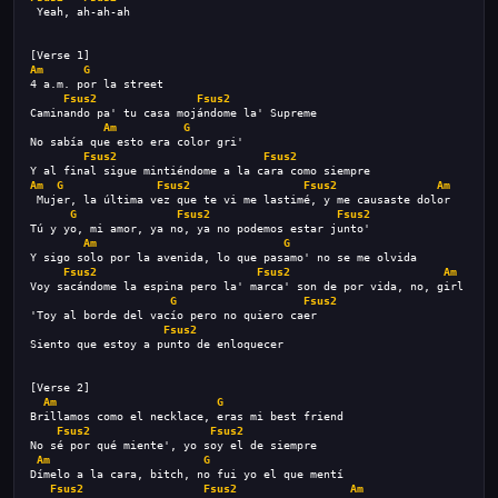
 Yeah, ah-ah-ah
[Verse 1]
Am
G
4 a.m. por la street
Fsus2
Fsus2
Caminando pa' tu casa mojándome la' Supreme
Am
G
No sabía que esto era color gri'
Fsus2
Fsus2
Y al final sigue mintiéndome a la cara como siempre
Am
G
Fsus2
Fsus2
Am
 Mujer, la última vez que te vi me lastimé, y me causaste dolor
G
Fsus2
Fsus2
Tú y yo, mi amor, ya no, ya no podemos estar junto'
Am
G
Y sigo solo por la avenida, lo que pasamo' no se me olvida
Fsus2
Fsus2
Am
Voy sacándome la espina pero la' marca' son de por vida, no, girl
G
Fsus2
'Toy al borde del vacío pero no quiero caer
Fsus2
Siento que estoy a punto de enloquecer
[Verse 2]
Am
G
Brillamos como el necklace, eras mi best friend
Fsus2
Fsus2
No sé por qué miente', yo soy el de siempre
Am
G
Dímelo a la cara, bitch, no fui yo el que mentí
Fsus2
Fsus2
Am