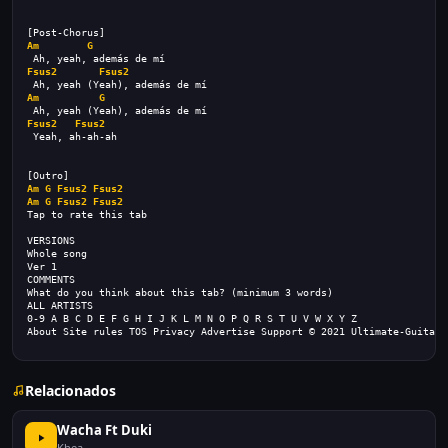
[Post-Chorus]
Am
G
 Ah, yeah, además de mí
Fsus2
Fsus2
 Ah, yeah (Yeah), además de mí
Am
G
 Ah, yeah (Yeah), además de mí
Fsus2
Fsus2
 Yeah, ah-ah-ah
[Outro]
Am
G
Fsus2
Fsus2
Am
G
Fsus2
Fsus2
Tap to rate this tab
VERSIONS
Whole song
Ver 1
COMMENTS
What do you think about this tab? (minimum 3 words)
ALL ARTISTS
0-9 A B C D E F G H I J K L M N O P Q R S T U V W X Y Z
About Site rules TOS Privacy Advertise Support © 2021 Ultimate-Guitar.
Relacionados
Wacha Ft Duki
Khea