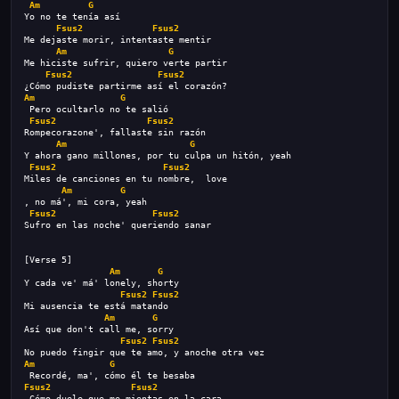
Am
G
Yo no te tenía así
Fsus2
Fsus2
Me dejaste morir, intentaste mentir
Am
G
Me hiciste sufrir, quiero verte partir
Fsus2
Fsus2
¿Cómo pudiste partirme así el corazón?
Am
G
 Pero ocultarlo no te salió
Fsus2
Fsus2
Rompecorazone', fallaste sin razón
Am
G
Y ahora gano millones, por tu culpa un hitón, yeah
Fsus2
Fsus2
Miles de canciones en tu nombre,  love
Am
G
, no má', mi cora, yeah
Fsus2
Fsus2
Sufro en las noche' queriendo sanar
[Verse 5]
Am
G
Y cada ve' má' lonely, shorty
Fsus2
Fsus2
Mi ausencia te está matando
Am
G
Así que don't call me, sorry
Fsus2
Fsus2
No puedo fingir que te amo, y anoche otra vez
Am
G
 Recordé, ma', cómo él te besaba
Fsus2
Fsus2
 Cómo duele que me mientas en la cara