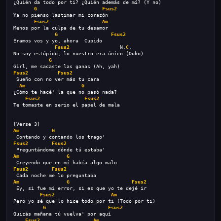
¿Quién da todo por ti? ¿Quién además de mí? (Y no)
G
Fsus2
Ya no pienso lastimar mi corazón
Fsus2
Am
Menos por la culpa de tu desamor
G
Fsus2
Éramos vos y yo, ahora  Cupido
Fsus2
                 N.
C
.
No soy estúpido, lo nuestro era único (Duko)
G
Girl, me sacaste las ganas (Ah, yah)
Fsus2
Fsus2
 Sueño con no ver más tu cara
Am
G
¿Cómo te hacé' la que no pasó nada?
Fsus2
Fsus2
Te tomaste en serio el papel de mala
[Verse 3]
Am
G
 Contando y contando los trago'
Fsus2
Fsus2
 Preguntándome dónde tú estaba'
Am
G
 Creyendo que en mí había algo malo
Fsus2
Fsus2
 Cada noche me lo preguntaba
Am
G
Fsus2
 Ey, si fue mi error, si es que yo te dejé ir
Fsus2
Am
Pero yo sé que lo hice todo por ti (Todo por ti)
G
Fsus2
Quizás mañana tú vuelva' por aquí
Fsus2
Am