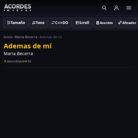
Tamaño
Tono
C↔DO
Scroll
Acordes
Afinador
Inicio
Maria Becerra
Ademas de mí
Ademas de mí
Maria Becerra
danniblack
16