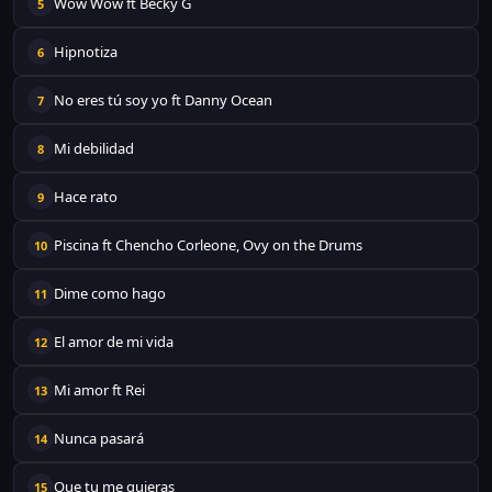
Wow Wow ft Becky G
5
Hipnotiza
6
No eres tú soy yo ft Danny Ocean
7
Mi debilidad
8
Hace rato
9
Piscina ft Chencho Corleone, Ovy on the Drums
10
Dime como hago
11
El amor de mi vida
12
Mi amor ft Rei
13
Nunca pasará
14
Que tu me quieras
15