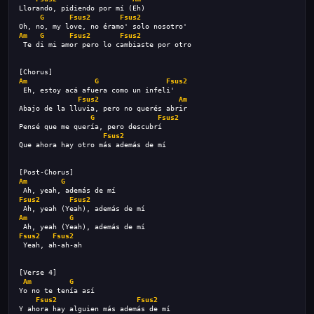
Llorando, pidiendo por mí (Eh)
G
Fsus2
Fsus2
Oh, no, my love, no éramo' solo nosotro'
Am
G
Fsus2
Fsus2
 Te di mi amor pero lo cambiaste por otro
[Chorus]
Am
G
Fsus2
 Eh, estoy acá afuera como un infeli'
Fsus2
Am
Abajo de la lluvia, pero no querés abrir
G
Fsus2
Pensé que me quería, pero descubrí
Fsus2
Que ahora hay otro más además de mí
[Post-Chorus]
Am
G
 Ah, yeah, además de mí
Fsus2
Fsus2
 Ah, yeah (Yeah), además de mí
Am
G
 Ah, yeah (Yeah), además de mí
Fsus2
Fsus2
 Yeah, ah-ah-ah
[Verse 4]
Am
G
Yo no te tenía así
Fsus2
Fsus2
Y ahora hay alguien más además de mí