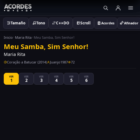
Tamaño
Tono
C↔DO
Scroll
Acordes
Afinador
Inicio
Maria Rita
Meu Samba, Sim Senhor!
Meu Samba, Sim Senhor!
Maria Rita
Coração a Batucar (2014)
Juanjo1987
72
VER
VER
VER
VER
VER
VER
1
2
3
4
5
6