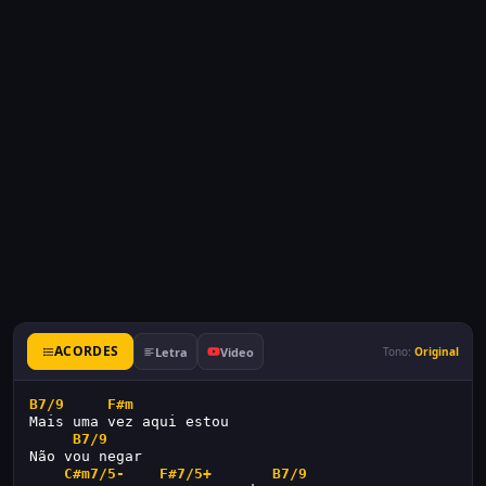
ACORDES
Letra
Video
Tono:
Original
B7/9
F#m
Mais uma vez aqui estou
B7/9
Não vou negar
C#m7/5-
F#7/5+
B7/9