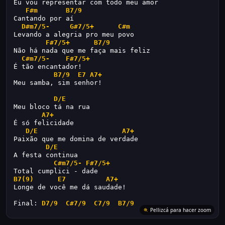
Eu vou representar com todo meu amor
F#m
B7/9
Cantando por aí
D#m7/5-
G#7/5+
C#m
Levando a alegria pro meu povo
F#7/5+
B7/9
Não há nada que me faça mais feliz
C#m7/5-
F#7/5+
É tão encantador!
B7/9
E7
A7+
Meu samba, sim senhor!
D/E
Meu bloco tá na rua
A7+
É só felicidade
D/E
A7+
Paixão que me domina de verdade
D/E
A festa continua
C#m7/5-
F#7/5+
Total cumplici - dade
B7(9)
E7
A7+
Longe de você me dá saudade!
Final: 
D7/9
C#7/9
C7/9
B7/9
Pellizcá para hacer zoom