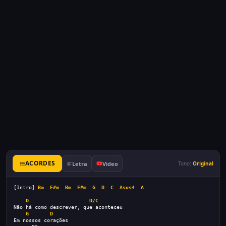
ACORDES
Letra
Video
Tono:
Original
[Intro] 
Bm
F#m
Bm
F#m
G
D
C
Asus4
A
D
D/C
Não há como descrever, que aconteceu 
G
D
Em nossos corações