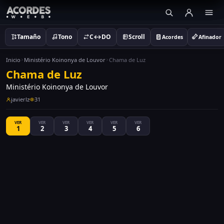
Tamaño
Tono
C↔DO
Scroll
Acordes
Afinador
Inicio
Ministério Koinonya de Louvor
Chama de Luz
Chama de Luz
Ministério Koinonya de Louvor
javierlz
31
VER
VER
VER
VER
VER
VER
1
2
3
4
5
6