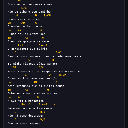
D9
Como vento que passa e vai
D/C
Não se sabe o seu caminho 
G
D
A/C#
Renascemos em Jesus
Bm
A9
G
O verbo se fez carne
Bm
A9
G
E habitou em entre nós
Bm
A9
G
Cheio de graça e verdade
Em7
C
Asus4
E conhecemos sua glória
D
D/C
Não há como comparar não há nada semelhante 
G
D
És minha riqueza,sábio Senhor
D9
D/C
Veraz e amoroso, princípio do conhecimento 
G
D
A/C#
Chama de Luz arde meu coração 
Bm
A9
G
Mais profundo que as muitas águas 
Bm
A9
G
Soberano como os altos montes
Bm
A9
G
A Sua voz é majestosa
Em
C
Asus4
A
Fere montanhas e livra-nos
D
D/C
Não há como descrever 
D
D/C
Não há como comparar