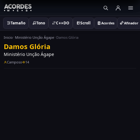
Tamaño
Tono
C↔DO
Scroll
Acordes
Afinador
Inicio
Ministério Unção Ágape
Damos Glória
Damos Glória
Ministério Unção Ágape
Camposo
14