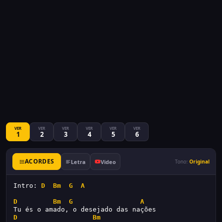
VER
VER
VER
VER
VER
VER
1
2
3
4
5
6
ACORDES
Letra
Video
Tono:
Original
Intro: 
D
Bm
G
A
D
Bm
G
A
Tu és o amado, o desejado das nações
D
Bm