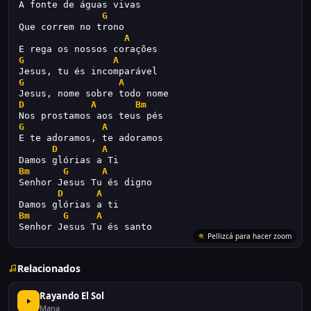
A fonte de águas vivas
G
Que correm no trono
A
E rega os nossos corações
G
A
Jesus, tu és incomparável
G
A
Jesus, nome sobre todo nome
D
A
Bm
Nos prostamos aos teus pés
G
A
E te adoramos, te adoramos
D
A
Damos glórias a Ti
Bm
G
A
Senhor Jesus Tu és digno
D
A
Damos glórias a ti
Bm
G
A
Senhor Jesus Tu és santo
Pellizcá para hacer zoom
Relacionados
Rayando El Sol
Mana