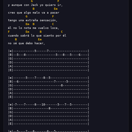
G
F
y aunque con Jack yo quiero ir,
B
Em
creo que algo malo va a pasar
G
F
tengo una extraña sensación,
Em
B
C
él no lo nota me vuelvo loca,
F
Em
B
C
cuando sabrá lo que siento por él
B
Em
no sé que debo hacer,
|e|------------5------7----------------------|
|B|--5---8-----------------5---8---5----6----|
|G|------------------------------------------|
|D|------------------------------------------|
|A|------------------------------------------|
|E|------------------------------------------|
|e|-------5----7----8--5---------------------|
|B|--6--------------------7------5-----------|
|G|---------------------------8--------------|
|D|------------------------------------------|
|A|------------------------------------------|
|E|------------------------------------------|
|e|-7----7-----8---10-------5---7--5---------|
|B|--------------------8---------------------|
|G|------------------------------------------|
|D|------------------------------------------|
|A|------------------------------------------|
|E|------------------------------------------|
|e|--5----7---8-------8---5------------------|