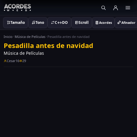
Tamaño
Tono
C↔DO
Scroll
Acordes
Afinador
Inicio
Música de Películas
Pesadilla antes de navidad
Pesadilla antes de navidad
Música de Películas
Cesar16
29