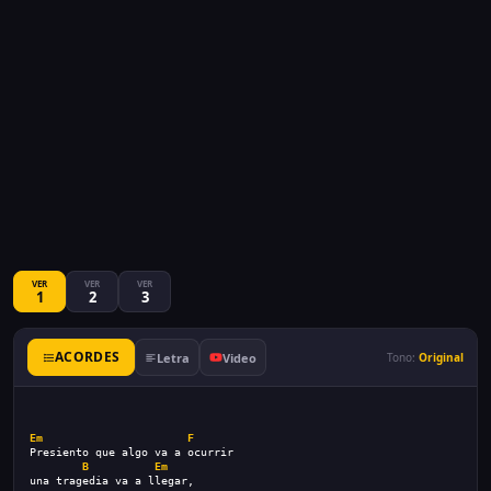
VER
VER
VER
1
2
3
ACORDES
Letra
Video
Tono:
Original
Em
F
Presiento que algo va a ocurrir
B
Em
una tragedia va a llegar,