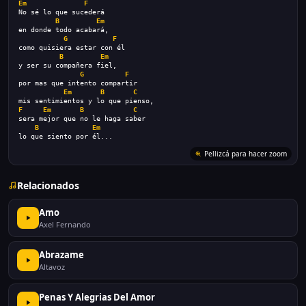
Em
F
No sé lo que sucederá
B
Em
en donde todo acabará,
G
F
como quisiera estar con él
B
Em
y ser su compañera fiel,
G
F
por mas que intento compartir
Em
B
C
mis sentimientos y lo que pienso,
F
Em
B
C
sera mejor que no le haga saber
B
Em
lo que siento por él...
Pellizcá para hacer zoom
Relacionados
Amo
Axel Fernando
Abrazame
Altavoz
Penas Y Alegrias Del Amor