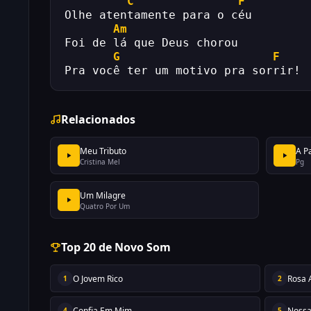
C
F
Olhe atentamente para o céu
Am
Foi de lá que Deus chorou
G
F
Pra você ter um motivo pra sorrir!
Relacionados
Meu Tributo
A P
Cristina Mel
Pg
Um Milagre
Quatro Por Um
Top 20 de Novo Som
O Jovem Rico
Rosa 
1
2
Confia Em Mim
Nossa
4
5