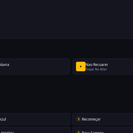
alavra
Nao Recuarei
Toque No Altar
Azul
Recomeçar
3
 História
Para Sempre
6