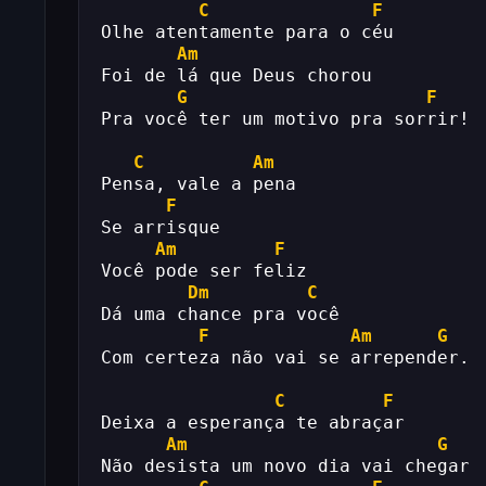
C
F
Olhe atentamente para o céu
Am
Foi de lá que Deus chorou
G
F
Pra você ter um motivo pra sorrir!
C
Am
Pensa, vale a pena
F
Se arrisque
Am
F
Você pode ser feliz
Dm
C
Dá uma chance pra você
F
Am
G
Com certeza não vai se arrepender.
C
F
Deixa a esperança te abraçar
Am
G
Não desista um novo dia vai chegar