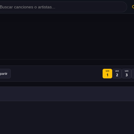
VER
VER
VER
artir
1
2
3