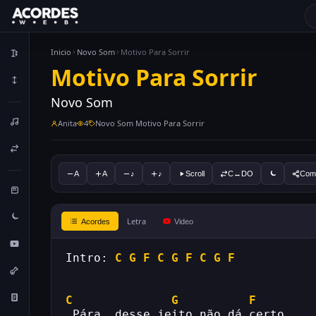
Inicio
Novo Som
Motivo Para Sorrir
Motivo Para Sorrir
Novo Som
Anita
4
Novo Som Motivo Para Sorrir
A
A
♪
♪
Scroll
C↔DO
Comp
Letra
Acordes
Video
Intro: 
C
G
F
C
G
F
C
G
F
C
G
F
 Pára, desse jeito não dá certo