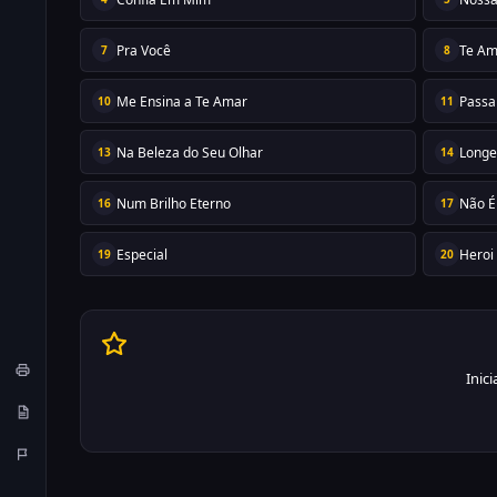
Pra Você
Te Am
7
8
Me Ensina a Te Amar
Passa
10
11
Na Beleza do Seu Olhar
Longe
13
14
Num Brilho Eterno
Não É
16
17
Especial
Heroi
19
20
Inic