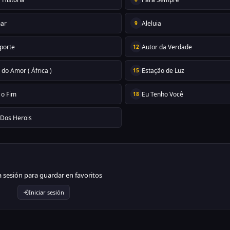
ar
Aleluia
9
porte
Autor da Verdade
12
 do Amor ( África )
Estação de Luz
15
 o Fim
Eu Tenho Você
18
 Dos Herois
ia sesión para guardar en favoritos
Iniciar sesión