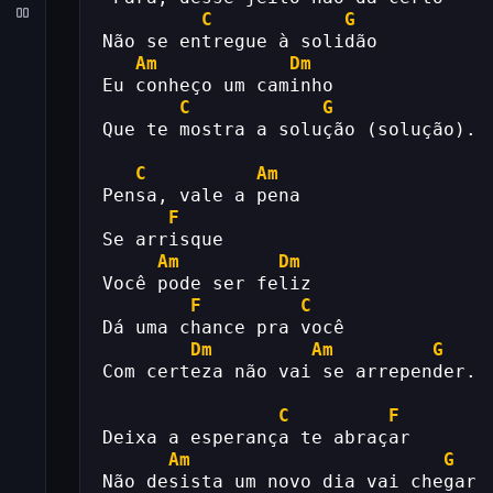
C
G
Não se entregue à solidão
Am
Dm
Eu conheço um caminho
C
G
Que te mostra a solução (solução).
C
Am
Pensa, vale a pena
F
Se arrisque
Am
Dm
Você pode ser feliz
F
C
Dá uma chance pra você
Dm
Am
G
Com certeza não vai se arrepender.
C
F
Deixa a esperança te abraçar
Am
G
Não desista um novo dia vai chegar