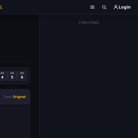
Login
PUBLICIDAD
VER
VER
VER
4
5
6
Tono:
Original