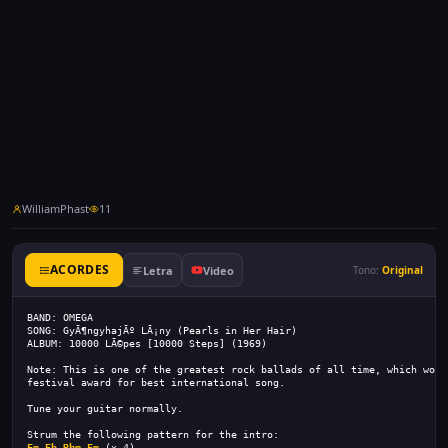
WilliamPhast
11
ACORDES
Letra
Video
Tono:
Original
BAND: OMEGA
SONG: GyÃ¶ngyhajÃº LÃ¡ny (Pearls in Her Hair)
ALBUM: 10000 LÃ©pes [10000 Steps] (1969)
Note: This is one of the greatest rock ballads of all time, which won 
festival award for best international song.
Tune your guitar normally.
Strum the following pattern for the intro:
Fm
Eb
Bbm
Fm
 (x 4)