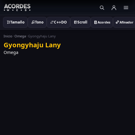
Tamaño
Tono
C↔DO
Scroll
Acordes
Afinador
Inicio
Omega
Gyongyhaju Lany
Gyongyhaju Lany
Omega