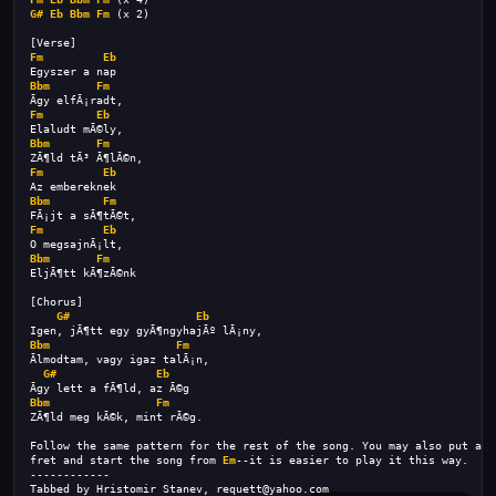
G#
Eb
Bbm
Fm
 (x 2) 
[Verse]
Fm
Eb
Egyszer a nap 
Bbm
Fm
Ãgy elfÃ¡radt,
Fm
Eb
Elaludt mÃ©ly, 
Bbm
Fm
ZÃ¶ld tÃ³ Ã¶lÃ©n, 
Fm
Eb
Az embereknek 
Bbm
Fm
FÃ¡jt a sÃ¶tÃ©t, 
Fm
Eb
O megsajnÃ¡lt, 
Bbm
Fm
EljÃ¶tt kÃ¶zÃ©nk 
[Chorus]
G#
Eb
Igen, jÃ¶tt egy gyÃ¶ngyhajÃº lÃ¡ny,
Bbm
Fm
Ãlmodtam, vagy igaz talÃ¡n,
G#
Eb
Ãgy lett a fÃ¶ld, az Ã©g 
Bbm
Fm
ZÃ¶ld meg kÃ©k, mint rÃ©g.
Follow the same pattern for the rest of the song. You may also put a c
fret and start the song from 
Em
--it is easier to play it this way.
------------
Tabbed by Hristomir Stanev, requett@yahoo.com