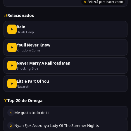
Pellizcá para hacer zoom
Relacionados
Rain
Uriah Heep
Youll Never Know
Kingdom Come
Never Marry A Railroad Man
Shocking Blue
Little Part Of You
Nazareth
Top 20 de Omega
Me gusta todo de ti
1
Nyari Ejek Asszonya Lady Of The Summer Nights
2