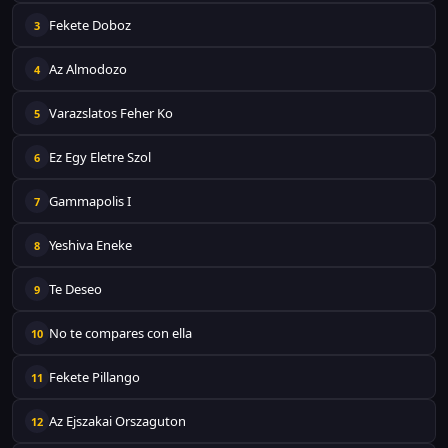
Fekete Doboz
3
Az Almodozo
4
Varazslatos Feher Ko
5
Ez Egy Eletre Szol
6
Gammapolis I
7
Yeshiva Eneke
8
Te Deseo
9
No te compares con ella
10
Fekete Pillango
11
Az Ejszakai Orszaguton
12