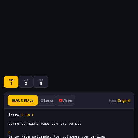
VER
VER
VER
1
2
3
ACORDES
Letra
Video
Tono:
Original
intro:
G
-
Bm
-
C
sobre la misma base van los versos
G
tengo vida saturada, los pulmones con cenizas