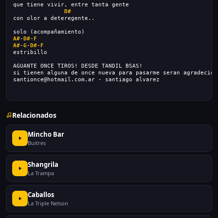
que tiene vivir, entre tanta gente
D#
con olor a deteregente..
solo (acompañamiento)
A#
-
D#
-
F
A#
-
G
-
D#
-
F
estribillo
AGUANTE ONCE TIROS! DESDE TANDIL BSAS!
si tienen alguna de once nueva para pasarme seran agradecido
santionce@hotmail.com.ar - santiago alvarez
Relacionados
Mincho Bar
Buitres
Shangrila
La Trampa
Caballos
La Triple Nelson