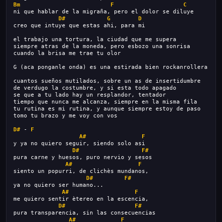
Bm
F
C
ni que hablar de la migraña, pero el dolor se diluye
D#
G
D
creo que intuye que estas ahi, para mi
el trabajo una tortura, la ciudad que me supera
siempre atras de la moneda, pero esbozo una sonrisa
cuando la brisa me trae tu olor
G (aca ponganle onda) es una estirada bien rockanrollera
cuantos sueños mutilados, sobre un as de insertidumbre
de verdugo la costumbre, y si esta todo apagado
se que a tu lado hay un resplandor, tentador
tiempo que nunca me alcanza, siempre en la misma fila
tu rutina es mi rutina, y aunque siempre estoy de paso
tomo tu brazo y me voy con vos
D#
 - 
F
A#
F
y ya no quiero seguir, siendo solo asi
D#
F#
pura carne y huesos, puro nervio y sesos
A#
F
siento un popurri, de clichès mundanos,
D#
F#
ya no quiero ser humano...
A#
F
me quiero sentir ètereo en la escencia,
D#
F#
pura transparencia, sin las consecuencias
A#
F