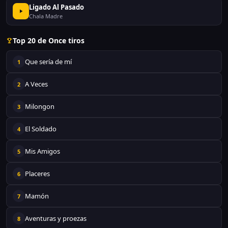
Ligado Al Pasado
Chala Madre
Top 20 de Once tiros
Que sería de mí
1
A Veces
2
Milongon
3
El Soldado
4
Mis Amigos
5
Placeres
6
Mamón
7
Aventuras y proezas
8