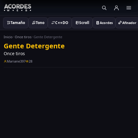
Tamaño
Tono
C↔DO
Scroll
Acordes
Afinador
Inicio
Once tiros
Gente Detergente
Gente Detergente
Once tiros
Mariane397
28