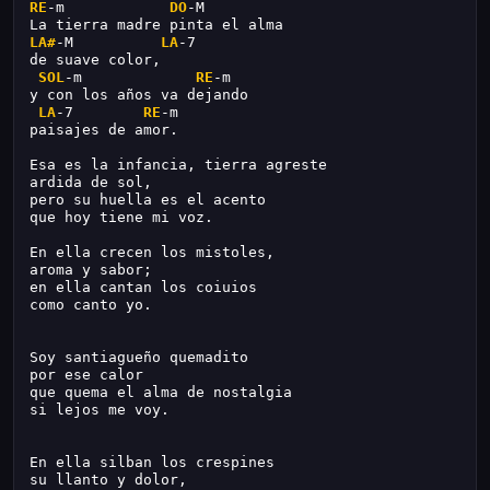
RE
-m            
DO
-M
La tierra madre pinta el alma
LA#
-M          
LA
-7
de suave color,
SOL
-m             
RE
-m
y con los años va dejando
LA
-7        
RE
-m
paisajes de amor.
Esa es la infancia, tierra agreste
ardida de sol,
pero su huella es el acento
que hoy tiene mi voz.
En ella crecen los mistoles,
aroma y sabor;
en ella cantan los coiuios
como canto yo.
Soy santiagueño quemadito
por ese calor
que quema el alma de nostalgia
si lejos me voy.
En ella silban los crespines
su llanto y dolor,