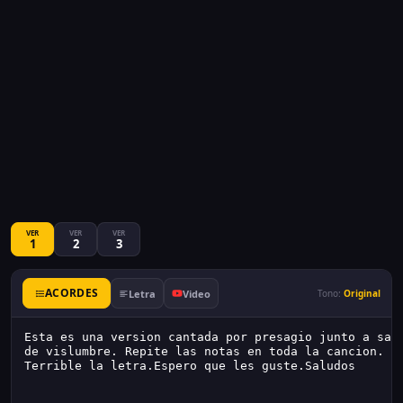
VER
VER
VER
1
2
3
ACORDES
Letra
Video
Tono:
Original
Esta es una version cantada por presagio junto a san
de vislumbre. Repite las notas en toda la cancion.
Terrible la letra.Espero que les guste.Saludos