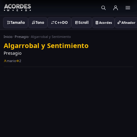
Tamaño
Tono
C↔DO
Scroll
Acordes
Afinador
Inicio
Presagio
Algarrobal y Sentimiento
Algarrobal y Sentimiento
Presagio
mario
2