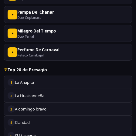
Pampa Del Chanar
Duo Coplanacu
Milagro Del Tiempo
Duo Terral
Perfume De Carnaval
Peteco Carabajal
Top 20 de Presagio
La Añapita
1
La Huaicondeña
2
A domingo bravo
3
Claridad
4
El Milenario
5