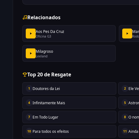
Relacionados
Aos Pes Da Cruz
Mar
Oficina G3
Rodo
Milagroso
Leeland
Top 20 de Resgate
Doutores da Lei
Ele V
1
2
Infinitamente Mais
Astro
4
5
Em Todo Lugar
O nom
7
8
Para todos os efeitos
Ainda
10
11