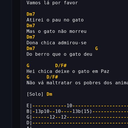
Vamos lá por favor
Dm7
Atirei o pau no gato
Dm7
Mas o gato não morreu
Dm7
Dona chica admirou-se
Dm7
G
Do berro que o gato deu
G
D/F#
Hei chica deixe o gato em Paz
G
D/F#
Não vá maltratar os pobres dos anim
[Solo] 
Dm
E|
------------
10
-------------------
B|
-
13p10
--
10
----
13b(15)
------------
G|
------
12
--
12
---------------------
D|
---------------------------------