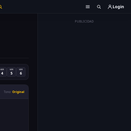
Login
PUBLICIDAD
VER
VER
VER
4
5
6
Tono:
Original