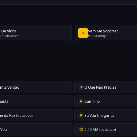
 De Vidro
Vem Me Socorrer
lfo Abrantes
Palavrantiga
em 2 Versão
O Que Não Precisa
3
nauta
Caminho
6
e da Paz (acústico)
Eu Vou Chegar Lá
9
 Vou
5:50 AM (acústico)
12