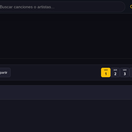
VER
VER
VER
artir
1
2
3