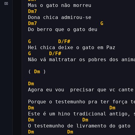
Mas o gato não morreu
Dm7
Dona chica admirou-se
Dm7
G
Do berro que o gato deu
G
D/F#
Hei chica deixe o gato em Paz
G
D/F#
Não vá maltratar os pobres dos anim
( 
Dm
 )
Dm
Agora eu vou  precisar que vc cante
Porque o testemunho pra ter força t
Dm
Dm
Este é um hino tradicional antigo, 
Dm
Dm
O testemunho de livramento do gato
Dm
Dm