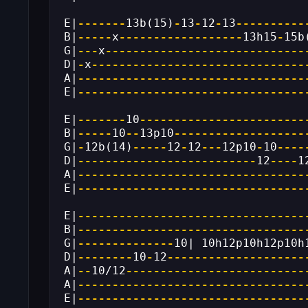
E|
-------
13b(15)
-
13
-
12
-
13
----------
B|
-----
x
------------------
13h15
-
15b
G|
---
x
-----------------------------
D|
-
x
-------------------------------
A|
---------------------------------
E|
---------------------------------
E|
-------
10
------------------------
B|
-----
10
--
13p10
-------------------
G|
-
12b(14)
-----
12
-
12
---
12p10
-
10
----
D|
--------------------------
12
----
1
A|
---------------------------------
E|
---------------------------------
E|
---------------------------------
B|
---------------------------------
G|
--------------
10| 10h12p10h12p10h
D|
--------
10
-
12
--------------------
A|
--
10/12
--------------------------
A|
---------------------------------
E|
---------------------------------