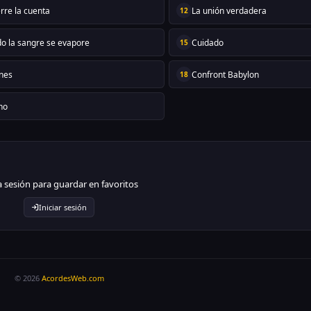
rre la cuenta
La unión verdadera
12
o la sangre se evapore
Cuidado
15
nes
Confront Babylon
18
 no
ia sesión para guardar en favoritos
Iniciar sesión
© 2026
AcordesWeb.com