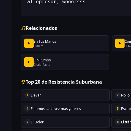
al opresor, wooorsss...
Relacionados
En Tus Manos
Com
Riddim
El N
Sin Rumbo
Chala Rasta
Top 20 de Resistencia Suburbana
Elevar
No lo
1
2
Estamos cada vez más yankies
Escap
4
5
El Dolor
El tré
7
8