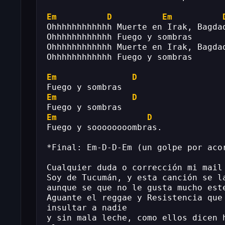
Em
D
Em
Ohhhhhhhhhhhh Muerte en Irak, Bagda
Ohhhhhhhhhhhh Fuego y sombras
Ohhhhhhhhhhhh Muerte en Irak, Bagda
Ohhhhhhhhhhhh Fuego y sombras
Em
D
Fuego y sombras
Em
D
Fuego y sombras
Em
D
Fuego y soooooooombras.
*Final: Em-D-D-Em (un golpe por aco
Cualquier duda o corrección mi mail
Soy de Tucumán, y esta canción se l
aunque se que no le gusta mucho este
Aguante el reggae y Resistencia que
insultar a nadie
y sin mala leche, como ellos dicen 