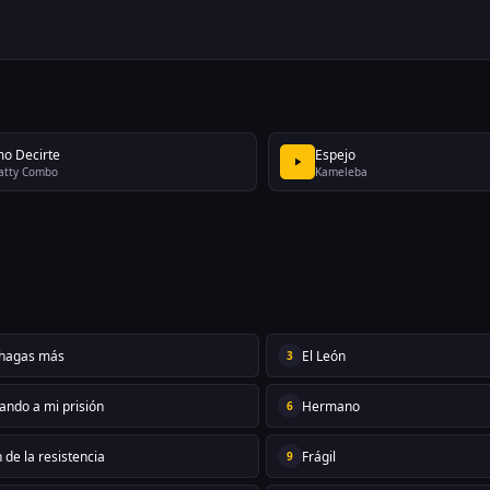
o Decirte
Espejo
atty Combo
Kameleba
 hagas más
El León
3
ando a mi prisión
Hermano
6
n de la resistencia
Frágil
9