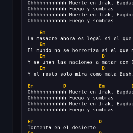
Ohhhhhhhhhhhh Muerte en Irak, Bagda
Ohhhhhhhhhhhh Fuego y sombras
Ohhhhhhhhhhhh Muerte en Irak, Bagda
Ohhhhhhhhhhhh Fuego y sombras.
Em
La masacre ahora es legal si el que
Em
El mundo no se horroriza si el que 
Em
D
Y se unen las naciones a matar con 
Em
D
Y el resto solo mira como mata Bush
Em
D
Em
Ohhhhhhhhhhhh Muerte en Irak, Bagda
Ohhhhhhhhhhhh Fuego y sombras
Ohhhhhhhhhhhh Muerte en Irak, Bagda
Ohhhhhhhhhhhh Fuego y sombras.
Em
D
Tormenta en el desierto