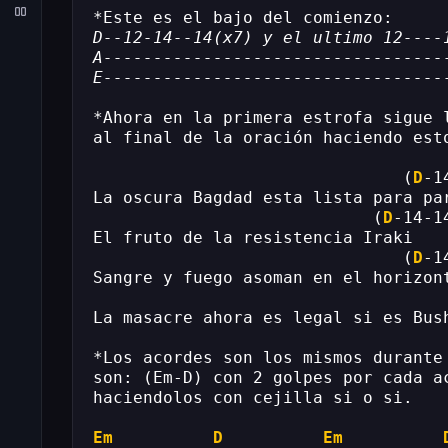
*Este es el bajo del comienzo:
D--12-14--14(x7) y el ultimo 12----
A----------------------------------
E----------------------------------
*Ahora en la primera estrofa sigue 
al final de la oración haciendo est
                               (
D
-1
La oscura Bagdad esta lista para pa
                            (
D
-14-1
El fruto de la resistencia Iraki
                               (
D
-1
Sangre y fuego asoman en el horizon
                                   
La masacre ahora es legal si es Bus
*Los acordes son los mismos durante
son: (Em-D) con 2 golpes por cada a
haciendolos con cejilla si o si.
Em
D
Em