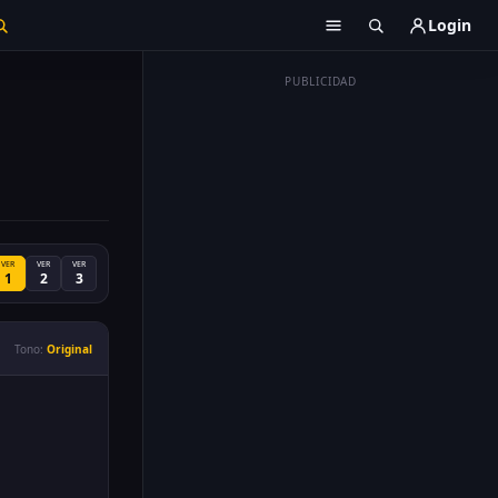
Login
PUBLICIDAD
VER
VER
VER
1
2
3
Tono:
Original