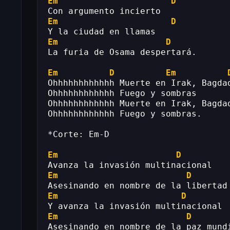
Em
D
Con argumento incierto
Em
D
Y la ciudad en llamas
Em
D
La furia de Osama despertará.
Em
D
Em
Ohhhhhhhhhhhh Muerte en Irak, Bagda
Ohhhhhhhhhhhh Fuego y sombras
Ohhhhhhhhhhhh Muerte en Irak, Bagda
Ohhhhhhhhhhhh Fuego y sombras.
*Corte: Em-D
Em
D
Avanza la invasión multinacional
Em
D
Asesinando en nombre de la libertad
Em
D
Y avanza la invasión multinacional
Em
D
Asesinando en nombre de la paz mund