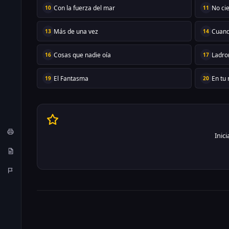
Con la fuerza del mar
No cie
10
11
Más de una vez
Cuand
13
14
Cosas que nadie oía
Ladro
16
17
El Fantasma
En tu
19
20
Inic