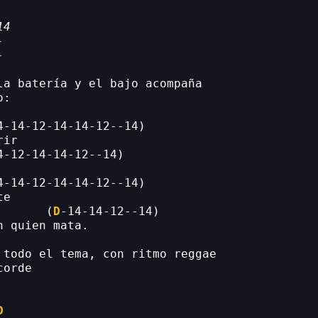
14
-
-
la batería y el bajo acompaña
o:
4-14-12-14-14-12--14)
rir
4-12-14-14-12--14)
4-14-12-14-14-12--14)
te
       (
D
-14-14-12--14)
h quien mata.
 todo el tema, con ritmo reggae
corde
D