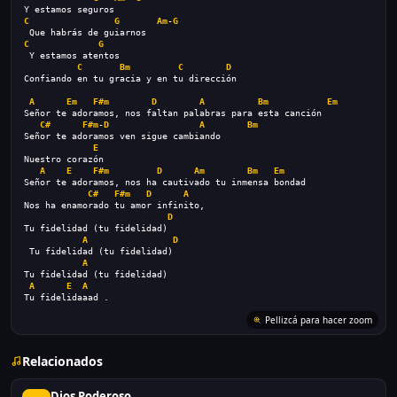
Y estamos seguros
C
G
Am
-
G
 Que habrás de guiarnos
C
G
 Y estamos atentos
C
Bm
C
D
Confiando en tu gracia y en tu dirección
A
Em
F#m
D
A
Bm
Em
Señor te adoramos, nos faltan palabras para esta canción
C#
F#m
-
D
A
Bm
Señor te adoramos ven sigue cambiando
E
Nuestro corazón
A
E
F#m
D
Am
Bm
Em
Señor te adoramos, nos ha cautivado tu inmensa bondad
C#
F#m
D
A
Nos ha enamorado tu amor infinito,
D
Tu fidelidad (tu fidelidad)
A
D
 Tu fidelidad (tu fidelidad)
A
Tu fidelidad (tu fidelidad)
A
E
A
Tu fidelidaaad .
Pellizcá para hacer zoom
Relacionados
Dios Poderoso