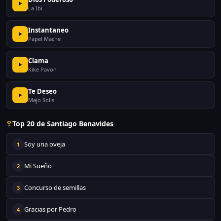
La Ibi
Instantaneo
Papel Mache
Clama
Kike Pavon
Te Deseo
Majo Solis
Top 20 de Santiago Benavides
Soy una oveja
1
Mi Sueño
2
Concurso de semillas
3
Gracias por Pedro
4