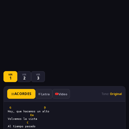
VER
VER
VER
1
2
3
ACORDES
Letra
Video
Tono:
Original
G
D
Hoy, que hacemos un alto
Em
Volvemos la vista
C
Al tiempo pasado