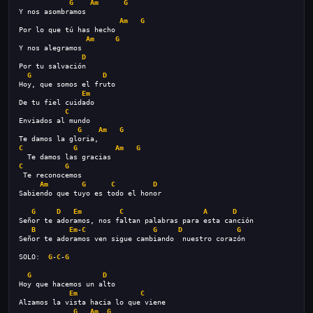
G
Am
G
Y nos asombramos
Am
G
Por lo que tú has hecho
Am
G
Y nos alegramos
D
Por tu salvación
G
D
Hoy, que somos el fruto
Em
De tu fiel cuidado
C
Enviados al mundo
G
Am
G
Te damos la gloria,
C
G
Am
G
  Te damos las gracias
C
G
 Te reconocemos
Am
G
C
D
Sabiendo que tuyo es todo el honor
G
D
Em
C
A
D
Señor te adoramos, nos faltan palabras para esta canción
B
Em
-
C
G
D
G
Señor te adoramos ven sigue cambiando  nuestro corazón
SOLO:  
G
-
C
-
G
G
D
Hoy que hacemos un alto
Em
C
Alzamos la vista hacia lo que viene
G
Am
G