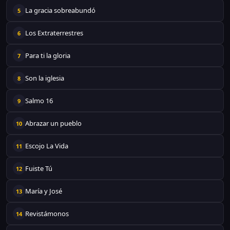
La gracia sobreabundó
5
Los Extraterrestres
6
Para ti la gloria
7
Son la iglesia
8
Salmo 16
9
Abrazar un pueblo
10
Escojo La Vida
11
Fuiste Tú
12
María y José
13
Revistámonos
14