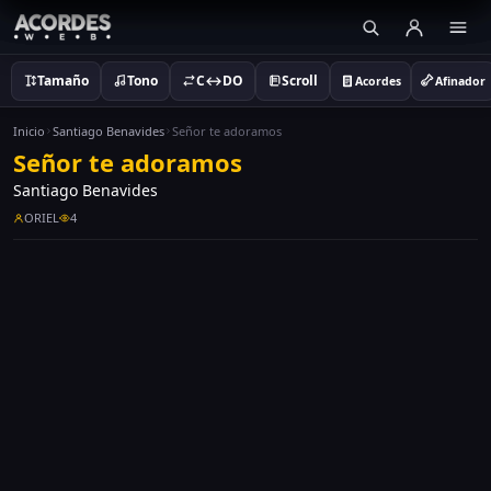
Tamaño
Tono
C↔DO
Scroll
Acordes
Afinador
Inicio
Santiago Benavides
Señor te adoramos
Señor te adoramos
Santiago Benavides
ORIEL
4