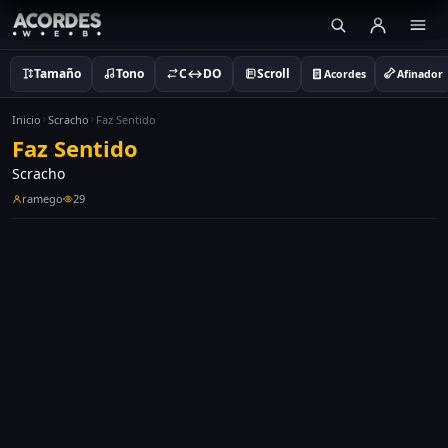
Tamaño
Tono
C↔DO
Scroll
Acordes
Afinador
Inicio
Scracho
Faz Sentido
Faz Sentido
Scracho
ramego
29