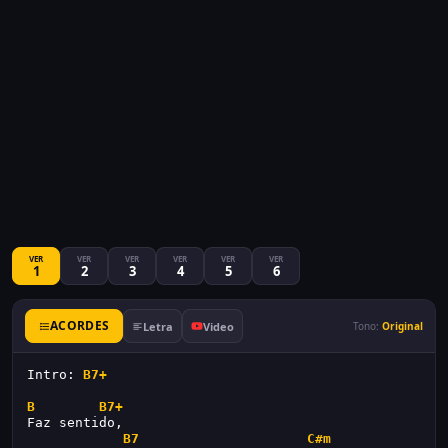
VER
VER
VER
VER
VER
VER
1
2
3
4
5
6
ACORDES
Letra
Video
Tono:
Original
Intro: 
B7+
B
B7+
Faz sentido,
B7
C#m