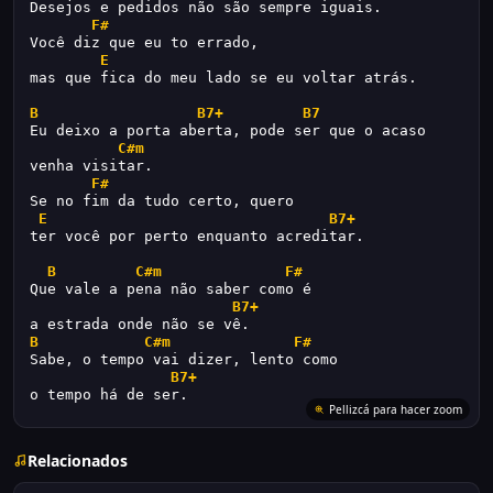
Desejos e pedidos não são sempre iguais.
F#
Você diz que eu to errado,
E
mas que fica do meu lado se eu voltar atrás.
B
B7+
B7
Eu deixo a porta aberta, pode ser que o acaso
C#m
venha visitar.
F#
Se no fim da tudo certo, quero
E
B7+
ter você por perto enquanto acreditar.
B
C#m
F#
Que vale a pena não saber como é
B7+
a estrada onde não se vê.
B
C#m
F#
Sabe, o tempo vai dizer, lento como
B7+
o tempo há de ser.
Pellizcá para hacer zoom
Relacionados