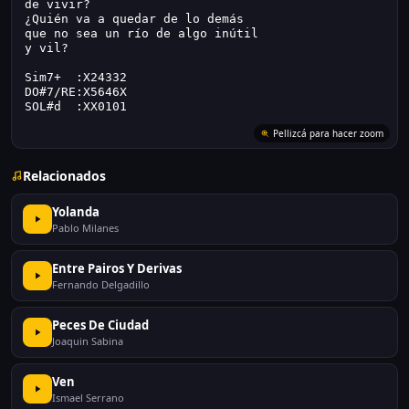
de vivir?
¿Quién va a quedar de lo demás
que no sea un río de algo inútil
y vil?
Sim7+  :X24332
DO#7/RE:X5646X
SOL#d  :XX0101
Pellizcá para hacer zoom
Relacionados
Yolanda
Pablo Milanes
Entre Pairos Y Derivas
Fernando Delgadillo
Peces De Ciudad
Joaquin Sabina
Ven
Ismael Serrano