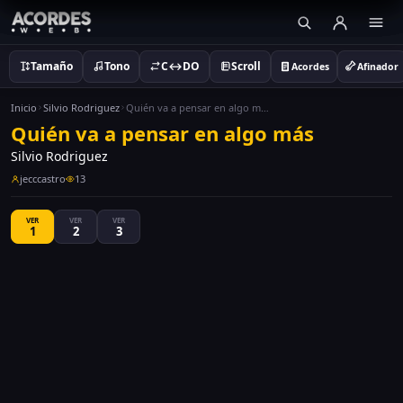
Tamaño
Tono
C↔DO
Scroll
Acordes
Afinador
Inicio
Silvio Rodriguez
Quién va a pensar en algo más
Quién va a pensar en algo más
Silvio Rodriguez
jecccastro
13
VER
VER
VER
1
2
3