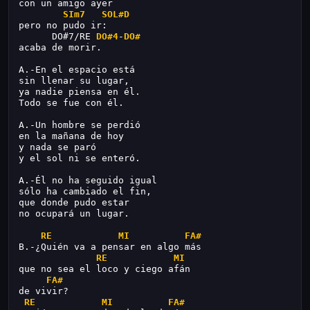
con un amigo ayer
SIm7 
SOL#D
pero no pudo ir:
      DO#7/RE 
DO#4
-
DO#
acaba de morir.
A.-En el espacio está
sin llenar su lugar,
ya nadie piensa en él.
Todo se fue con él.
A.-Un hombre se perdió
en la mañana de hoy
y nada se paró
y el sol ni se enteró.
A.-Él no ha seguido igual
sólo ha cambiado el fin,
que donde pudo estar
no ocupará un lugar.
RE
MI
FA#
B.-¿Quién va a pensar en algo más
RE
MI
que no sea el loco y ciego afán
FA#
de vivir?
RE
MI
FA#