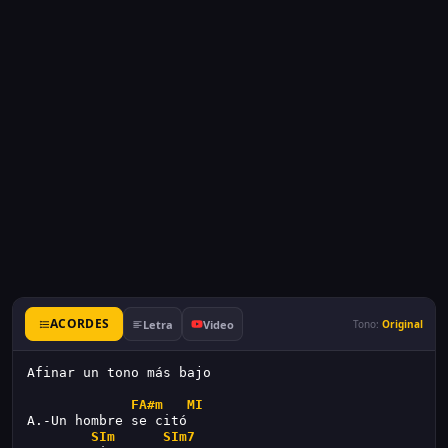
ACORDES
Letra
Video
Tono:
Original
Afinar un tono más bajo
FA#m
MI
A.-Un hombre se citó
SIm
SIm7