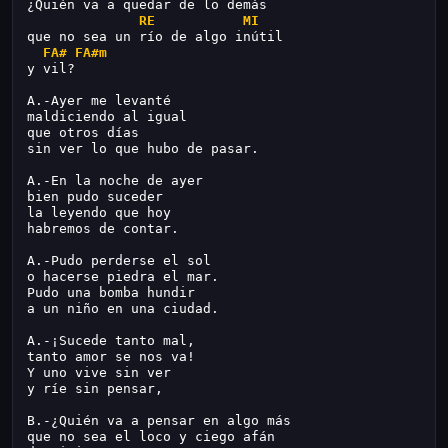
¿Quién va a quedar de lo demás
RE
MI
que no sea un río de algo inútil
FA#
FA#m
y vil?
A.-Ayer me levanté
maldiciendo al igual
que otros días
sin ver lo que hubo de pasar.
A.-En la noche de ayer
bien pudo suceder
la leyendo que hoy
habremos de contar.
A.-Pudo perderse el sol
o hacerse piedra el mar.
Pudo una bomba hundir
a un niño en una ciudad.
A.-¡Sucede tanto mal,
tanto amor se nos va!
Y uno vive sin ver
y ríe sin pensar,
B.-¿Quién va a pensar en algo más
que no sea el loco y ciego afán