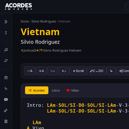
Inicio
Silvio Rodriguez
Vietnam
Vietnam
Silvio Rodriguez
JoshuaD
7
Silvio Rodriguez Vietnam
A
A
♪
♪
Scroll
C↔DO
Comp
Letra
Acordes
Video
Intro: 
LAm
-
SOL/SI
-
DO
-
SOL/SI
-
LAm
-V-3
LAm
-
SOL/SI
-
DO
-
SOL/SI
-
LAm
-V-3
LAm
A
.Vivo