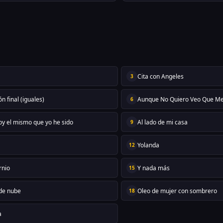
Cita con Angeles
3
n final (iguales)
Aunque No Quiero Veo Que Me
6
oy el mismo que yo he sido
Al lado de mi casa
9
Yolanda
12
rnio
Y nada más
15
de nube
Oleo de mujer con sombrero
18
a