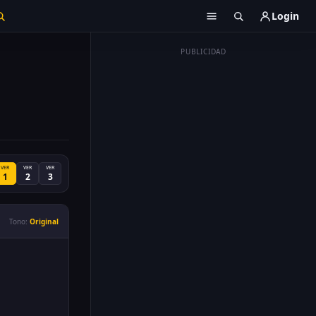
Login
PUBLICIDAD
VER
VER
VER
1
2
3
Tono:
Original