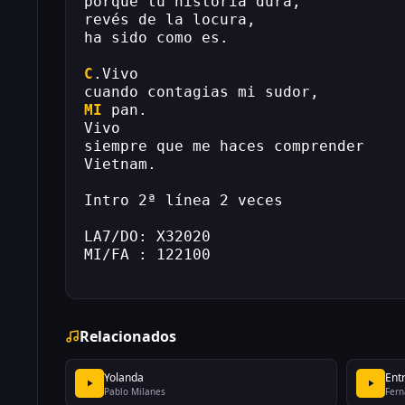
porqué tu historia dura,
revés de la locura,
ha sido como es.
C
.Vivo
cuando contagias mi sudor,
MI
 pan.
Vivo
siempre que me haces comprender
Vietnam.
Intro 2ª línea 2 veces
LA7/DO: X32020
MI/FA : 122100
Relacionados
Yolanda
Ent
Pablo Milanes
Fern