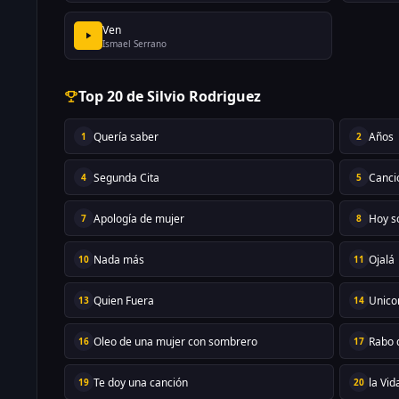
Ven
Ismael Serrano
Top 20 de Silvio Rodriguez
Quería saber
Años
1
2
Segunda Cita
Canció
4
5
Apología de mujer
Hoy s
7
8
Nada más
Ojalá
10
11
Quien Fuera
Unico
13
14
Oleo de una mujer con sombrero
Rabo 
16
17
Te doy una canción
la Vid
19
20