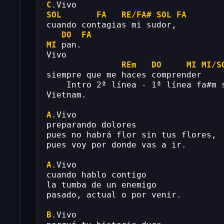
C
.Vivo
SOL
FA
RE/FA#
SOL
FA
cuando contagias mi sudor,
DO
FA
MI
 pan.
Vivo
REm
DO
MI
MI/S
siempre que me haces comprender
    Intro 2ª línea - 1ª línea fa#m 
Vietnam.
A
.Vivo
preparando dolores
pues no habrá flor sin tus flores,
pues voy por donde vas a ir.
A
.Vivo
cuando hablo contigo
la tumba de un enemigo
pasado, actual o por venir.
B
.Vivo