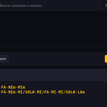
artir
-
FA
-
REm
-
MIm
-
FA
-
REm
-
MI/SOL#
-
MI/FA
-
MI
-
MI/SOL#
-
LAm