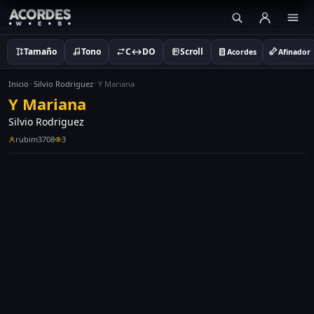
Tamaño
Tono
C↔DO
Scroll
Acordes
Afinador
Inicio
Silvio Rodriguez
Y Mariana
Y Mariana
Silvio Rodriguez
rubim3708
3