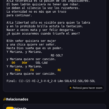
A)La tolerancia es la pasión de los inquisidores.
El buen ladrón quisiera no tener que robar.
Le deben al silencio la voz los ruiseñores.
La eternidad no es más que un truco
para continuar.
A)La libertad sólo es visible para quien la labra
y en lo prohibido brilla astuta la tentación.
Nacer a veces mata y ser feliz desgarra.
¿A quién acusaremos cuando triunfe el amor?
B)Un señor quisiera ser mujer
y una chica quiere ser señor.
Hasta Dios sueña que es un poder.
Y Mariana, y Mariana,
                          RE·SOL7
y Mariana quiere ser canción.
DO
DO#´
    SOL·LAd 
Y Mariana, y Mariana,
MIm
FA
RE
y Mariana quiere ser canción.
Final: (1)-(2)-VI-2_3-V-0_2-0 LAm-SOL4/SI-SOL/DO-SOL
Pellizcá para hacer zoom
Relacionados
Yolanda