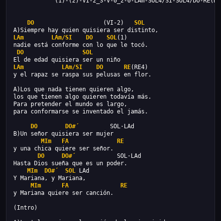
            (1)-(2)-VI-2_3-V-0_2-0-LAm-SOL4/SI-SOL4/DO-RE(RE
DO
                    (VI-2)   
SOL
A)Siempre hay quien quisiera ser distinto,
LAm
LAm/SI
DO
SOL
(1)
nadie está conforme con lo que le tocó.
DO
SOL
El de edad quisiera ser un niño
LAm
LAm/SI
DO
RE
(RE4)
y el rapaz se raspa sus pelusas en flor.
A)Los que nada tienen quieren algo,
los que tienen algo quieren todavía más.
Para pretender el mundo es largo,
para conformarse se inventado el jamás.
DO
DO#´
         SOL·LAd 
B)Un señor quisiera ser mujer
MIm
FA
RE
y una chica quiere ser señor.
DO
DO#´
            SOL·LAd 
Hasta Dios sueña que es un poder.
MIm
DO#´
SOL
 LAd 
Y Mariana, y Mariana,
MIm
FA
RE
y Mariana quiere ser canción.
(Intro)