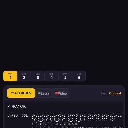
VER
VER
VER
VER
VER
VER
1
2
3
4
5
6
ACORDES
Letra
Video
Tono:
Original
Y MARIANA
Intro: SOL: B-III-II-III-VI-2_3-V-0_2-2_3-IV-0_2-2-III-II [1
            IV-2_0-V-3-3_0-VI-0_2-2_3-3-III-II-III (2)
            (1)-V-3-III-0_2-2-0-SOL