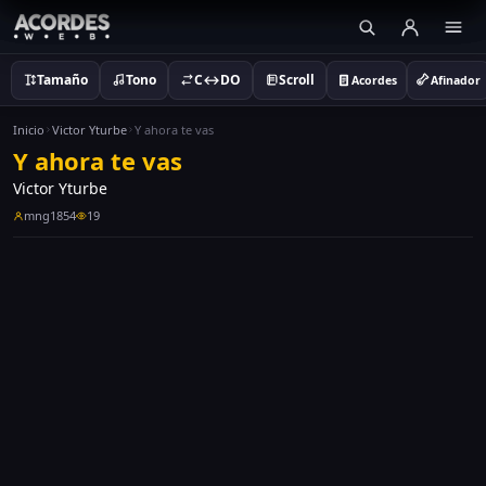
Tamaño
Tono
C↔DO
Scroll
Acordes
Afinador
Inicio
Victor Yturbe
Y ahora te vas
Y ahora te vas
Victor Yturbe
mng1854
19