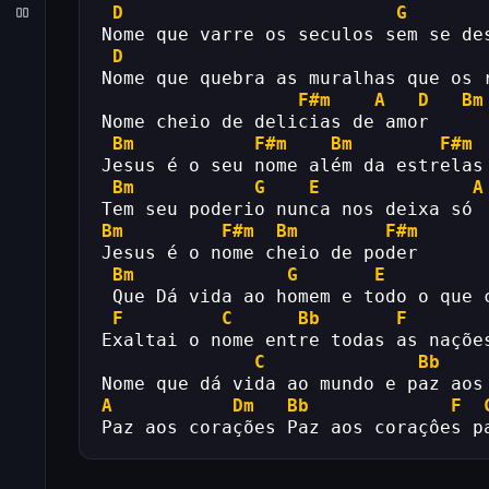
D
G
Nome que varre os seculos sem se de
D
Nome que quebra as muralhas que os 
F#m
A
D
Bm
Nome cheio de delicias de amor
Bm
F#m
Bm
F#m
Jesus é o seu nome além da estrelas
Bm
G
E
A
Tem seu poderio nunca nos deixa só
Bm
F#m
Bm
F#m
Jesus é o nome cheio de poder
Bm
G
E
 Que Dá vida ao homem e todo o que 
F
C
Bb
F
Exaltai o nome entre todas as naçõe
C
Bb
Nome que dá vida ao mundo e paz aos
A
Dm
Bb
F
Paz aos corações Paz aos coraçôes p