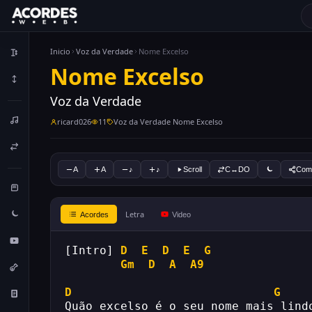
Inicio
Voz da Verdade
Nome Excelso
Nome Excelso
Voz da Verdade
ricard026
11
Voz da Verdade Nome Excelso
A
A
♪
♪
Scroll
C↔DO
Comp
Letra
Acordes
Video
[Intro] 
D
E
D
E
G
Gm
D
A
A9
D
G
Quão excelso é o seu nome mais lind