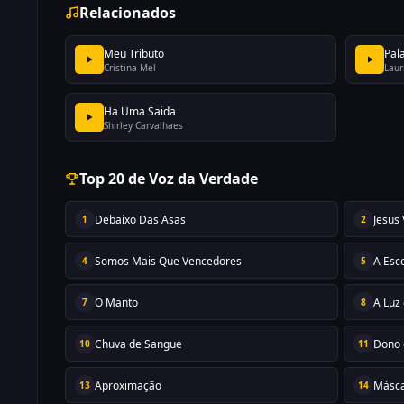
Relacionados
Meu Tributo
Pal
Cristina Mel
Laur
Ha Uma Saida
Shirley Carvalhaes
Top 20 de Voz da Verdade
Debaixo Das Asas
Jesus 
1
2
Somos Mais Que Vencedores
A Esc
4
5
O Manto
A Luz 
7
8
Chuva de Sangue
Dono
10
11
Aproximação
Másc
13
14