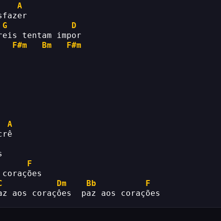
A
sfazer
G
D
reis tentam impor
F#m
Bm
F#m
A
crê
s
F
 corações
C
Dm
Bb
F
az aos coraçôes  paz aos corações