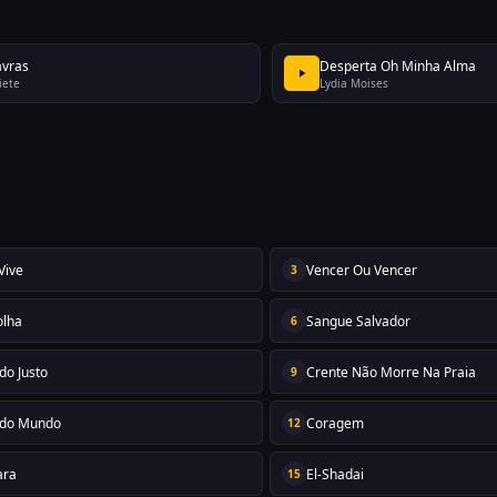
avras
Desperta Oh Minha Alma
iete
Lydia Moises
Vive
Vencer Ou Vencer
3
olha
Sangue Salvador
6
do Justo
Crente Não Morre Na Praia
9
 do Mundo
Coragem
12
ara
El-Shadai
15