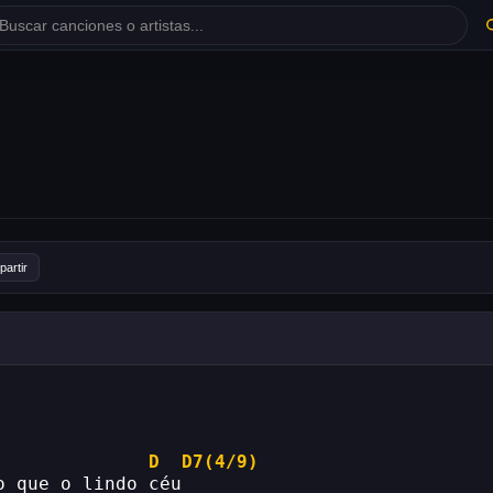
artir
D
D7(4/9)
o que o lindo céu