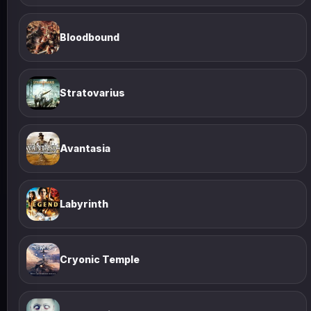
Bloodbound
Stratovarius
Avantasia
Labyrinth
Cryonic Temple