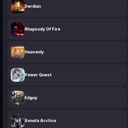
Derdian
Rhapsody Of Fire
Heavenly
Power Quest
Edguy
Sonata Arctica