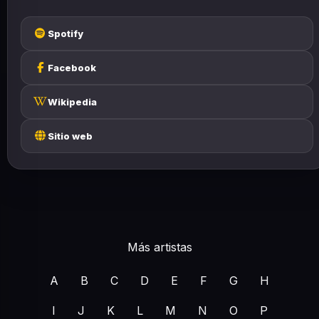
Spotify
Facebook
Wikipedia
Sitio web
Más artistas
A
B
C
D
E
F
G
H
I
J
K
L
M
N
O
P