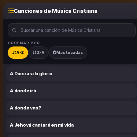
Canciones de Música Cristiana
ORDENAR POR
A-Z
Z-A
Más tocadas
A Dios sea la gloria
A donde irá
A donde vas?
A Jehová cantaré en mi vida