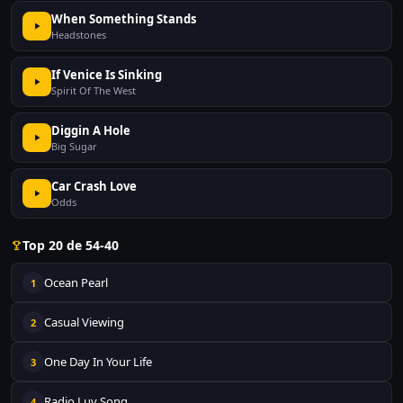
When Something Stands
Headstones
If Venice Is Sinking
Spirit Of The West
Diggin A Hole
Big Sugar
Car Crash Love
Odds
Top 20 de 54-40
Ocean Pearl
1
Casual Viewing
2
One Day In Your Life
3
Radio Luv Song
4