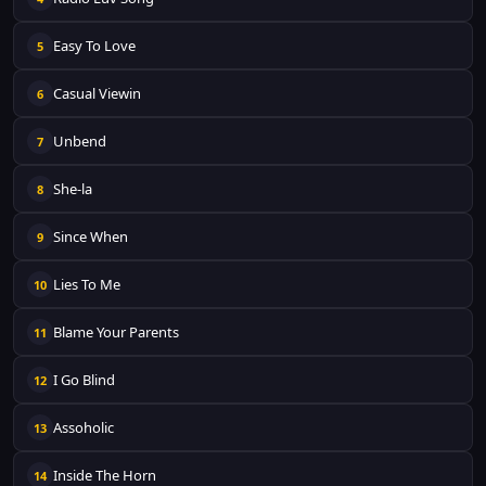
Easy To Love
5
Casual Viewin
6
Unbend
7
She-la
8
Since When
9
Lies To Me
10
Blame Your Parents
11
I Go Blind
12
Assoholic
13
Inside The Horn
14