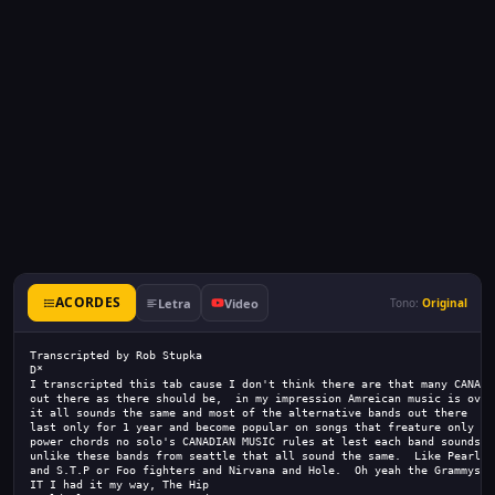
ACORDES
Letra
Video
Tono:
Original
Transcripted by Rob Stupka
D*
I transcripted this tab cause I don't think there are that many CANADI
out there as there should be,  in my impression Amreican music is over
it all sounds the same and most of the alternative bands out there
last only for 1 year and become popular on songs that freature only
power chords no solo's CANADIAN MUSIC rules at lest each band sounds u
unlike these bands from seattle that all sound the same.  Like Pearl J
and S.T.P or Foo fighters and Nirvana and Hole.  Oh yeah the Grammys a
IT I had it my way, The Hip