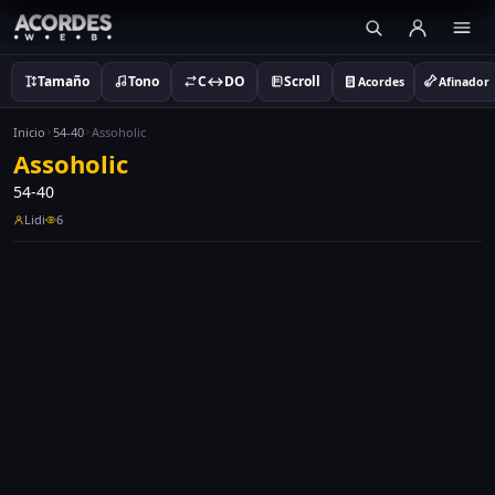
Tamaño
Tono
C↔DO
Scroll
Acordes
Afinador
Inicio
54-40
Assoholic
Assoholic
54-40
Lidi
6